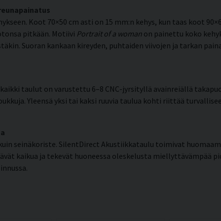
 reunapainatus
kseen. Koot 70×50 cm asti on 15 mm:n kehys, kun taas koot 90×6
otonsa pitkään. Motiivi
Portrait of a woman
on painettu koko kehyk
destäkin. Suoran kankaan kireyden, puhtaiden viivojen ja tarkan 
aikki taulut on varustettu 6–8 CNC-jyrsityllä avainreiällä takapuo
ukkuja. Yleensä yksi tai kaksi ruuvia taulua kohti riittää turvallis
ma
in seinäkoriste. SilentDirect Akustiikkataulu toimivat huomaa
tävät kaikua ja tekevät huoneessa oleskelusta miellyttävämpää 
innussa.