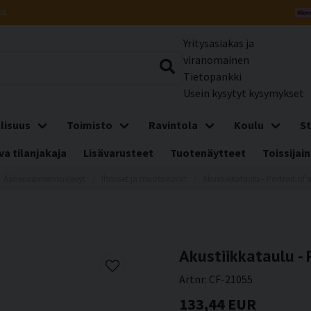
us
Yritysasiakas ja
viranomainen
Tietopankki
Usein kysytyt kysymykset
lisuus
Toimisto
Ravintola
Koulu
St
a tilanjakaja
Lisävarusteet
Tuotenäytteet
Toissijain
Äänenvaimennuslevyt
Ihmiset ja muotokuvat
Akustiikkataulu - Portrait o
Akustiikkataulu -
Artnr:
CF-21055
133,44 EUR