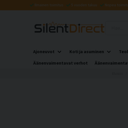
Ilmainen toimitus
5 vuoden takuu
Nopea toimit
Ajoneuvot
Koti ja asuminen
Teol
Äänenvaimentavat verhot
Äänenvaimentav
Etusivu