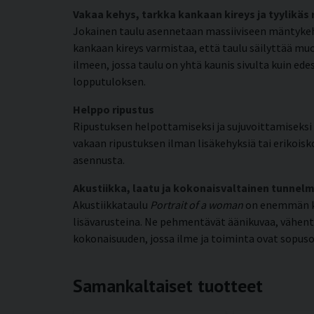
Vakaa kehys, tarkka kankaan kireys ja tyylikäs
Jokainen taulu asennetaan massiiviseen mäntykehy
kankaan kireys varmistaa, että taulu säilyttää mu
ilmeen, jossa taulu on yhtä kaunis sivulta kuin e
lopputuloksen.
Helppo ripustus
Ripustuksen helpottamiseksi ja sujuvoittamiseksi k
vakaan ripustuksen ilman lisäkehyksiä tai erikoisko
asennusta.
Akustiikka, laatu ja kokonaisvaltainen tunnel
Akustiikkataulu
Portrait of a woman
on enemmän ku
lisävarusteina. Ne pehmentävät äänikuvaa, vähen
kokonaisuuden, jossa ilme ja toiminta ovat sopuso
Samankaltaiset tuotteet