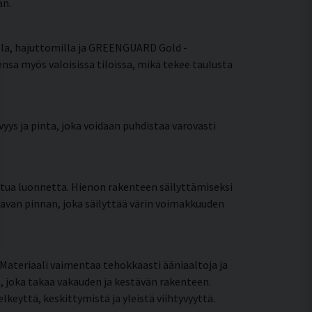
an.
silla, hajuttomilla ja GREENGUARD Gold -
ensa myös valoisissa tiloissa, mikä tekee taulusta
yys ja pinta, joka voidaan puhdistaa varovasti
ttua luonnetta. Hienon rakenteen säilyttämiseksi
tavan pinnan, joka säilyttää värin voimakkuuden
Materiaali vaimentaa tehokkaasti ääniaaltoja ja
, joka takaa vakauden ja kestävän rakenteen.
eyttä, keskittymistä ja yleistä viihtyvyyttä.