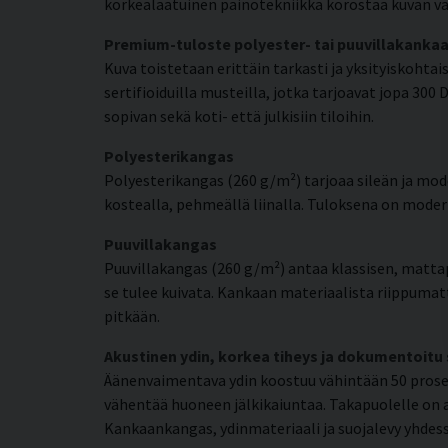
korkealaatuinen painotekniikka korostaa kuvan val
Premium-tuloste polyester- tai puuvillakankaa
Kuva toistetaan erittäin tarkasti ja yksityiskohta
sertifioiduilla musteilla, jotka tarjoavat jopa 300
sopivan sekä koti- että julkisiin tiloihin.
Polyesterikangas
Polyesterikangas (260 g/m²) tarjoaa sileän ja mode
kostealla, pehmeällä liinalla. Tuloksena on moderni
Puuvillakangas
Puuvillakangas (260 g/m²) antaa klassisen, matta
se tulee kuivata. Kankaan materiaalista riippumat
pitkään.
Akustinen ydin, korkea tiheys ja dokumentoitu
Äänenvaimentava ydin koostuu vähintään 50 prosent
vähentää huoneen jälkikaiuntaa. Takapuolelle on a
Kankaankangas, ydinmateriaali ja suojalevy yhdess