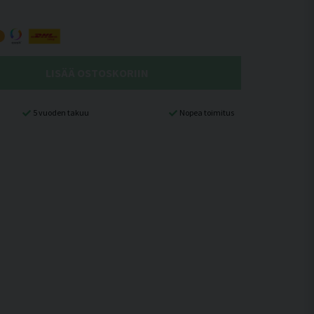
LISÄÄ OSTOSKORIIN
5 vuoden takuu
Nopea toimitus