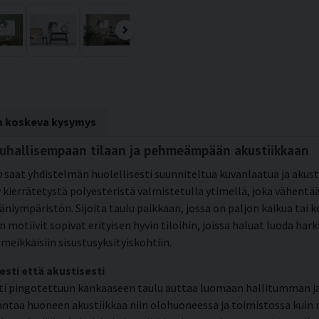
ta koskeva kysymys
rauhallisempaan tilaan ja pehmeämpään akustiikkaan
n
saat yhdistelmän huolellisesti suunniteltua kuvanlaatua ja akust
 kierrätetystä polyesteristä valmistetulla ytimellä, joka vähentä
äristön. Sijoita taulu paikkaan, jossa on paljon kaikua tai kor
n motiivit sopivat erityisen hyvin tiloihin, joissa haluat luoda h
meikkäisiin sisustusyksityiskohtiin.
esti että akustisesti
esti pingotettuun kankaaseen taulu auttaa luomaan hallitumman 
taa huoneen akustiikkaa niin olohuoneessa ja toimistossa kuin ma