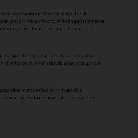
0 cm ja ylöspäin on 20 mm:n kehys. Tarkka
sen ympäri, mikä antaa tyylikkään galleriamaisen
painatuksen yhdistelmä antaa ammattimaisen
lella, koosta riippuen. Tämä takaa erityisen
een kiinnitykseen, mikä säästää aikaa ja helpottaa
mattomina mutta tehokkaina akustisina
pidempään. Samalla ne luovat yhtenäisemmän