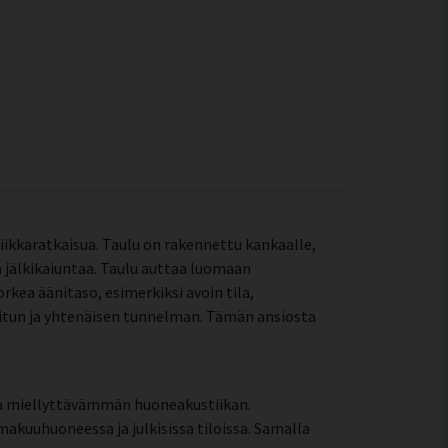
iikkaratkaisua. Taulu on rakennettu kankaalle,
ä jälkikaiuntaa. Taulu auttaa luomaan
kea äänitaso, esimerkiksi avoin tila,
arkitun ja yhtenäisen tunnelman. Tämän ansiosta
ja miellyttävämmän huoneakustiikan.
kuuhuoneessa ja julkisissa tiloissa. Samalla