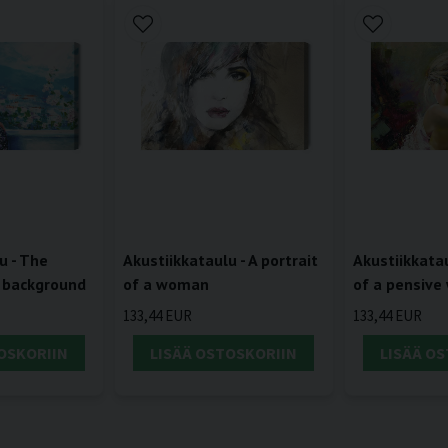
u - The
Akustiikkataulu - A portrait
Akustiikkatau
 background
of a woman
of a pensiv
133,44 EUR
133,44 EUR
OSKORIIN
LISÄÄ OSTOSKORIIN
LISÄÄ O