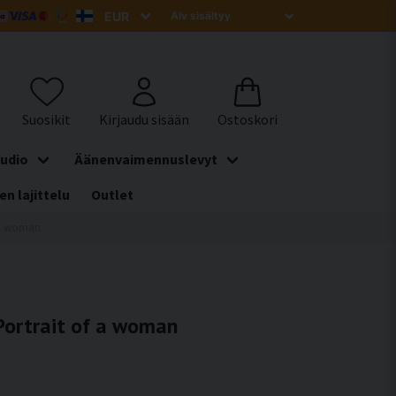
udio
Äänenvaimennuslevyt
en lajittelu
Outlet
f a woman
 Portrait of a woman