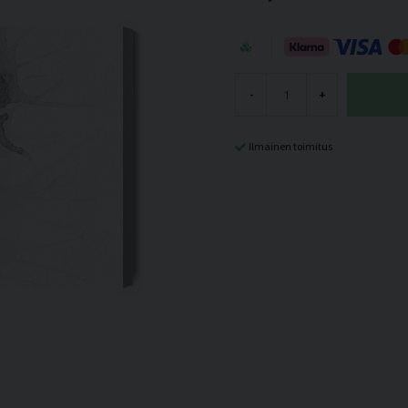
-
+
Ilmainen toimitus