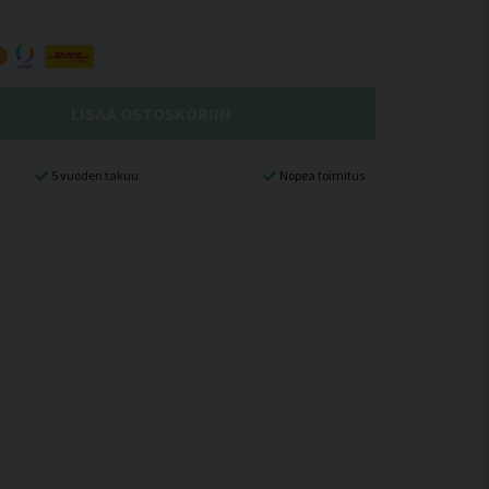
LISÄÄ OSTOSKORIIN
5 vuoden takuu
Nopea toimitus