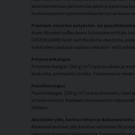
äänenvaimennus pehmentää ääniä ja parantaa huone
korkealaatuinen painotekniikka korostaa kuvan va
Premium-tulostus polyester- tai puuvillakanka
Kuvio
Roasted coffee beans
toistetaan erittäin tar
GREENGUARD Gold -sertifioiduilla musteilla, jotka 
mikä tekee taulusta sopivan sekä koti- että julkisii
Polyesterikangas
Polyesterikangas (260 g/m²) tarjoaa sileän ja mode
kostealla, pehmeällä liinalla. Tuloksena on moderni
Puuvillakangas
Puuvillakangas (260 g/m²) antaa klassisen, matta
se tulee kuivata. Kankaan materiaalista riippumat
pitkään.
Akustinen ydin, korkea tiheys ja dokumentoitu
Äänenvaimentava ydin koostuu vähintään 50 prosent
vähentää huoneen jälkikaiuntaa. Takapuolelle on a