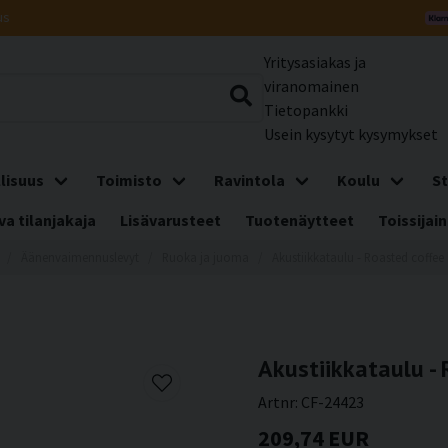
us
Yritysasiakas ja
viranomainen
Tietopankki
Usein kysytyt kysymykset
lisuus
Toimisto
Ravintola
Koulu
St
a tilanjakaja
Lisävarusteet
Tuotenäytteet
Toissijain
Äänenvaimennuslevyt
Ruoka ja juoma
Akustiikkataulu - Roasted coffee
Akustiikkataulu -
Artnr:
CF-24423
209,74 EUR