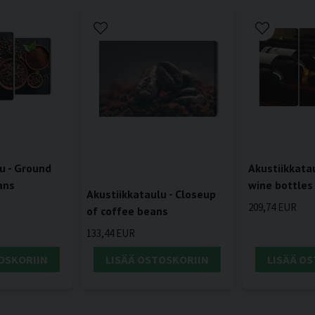
u - Ground
Akustiikkatau
ans
wine bottles
Akustiikkataulu - Closeup
209,74 EUR
of coffee beans
133,44 EUR
OSKORIIN
LISÄÄ OSTOSKORIIN
LISÄÄ O