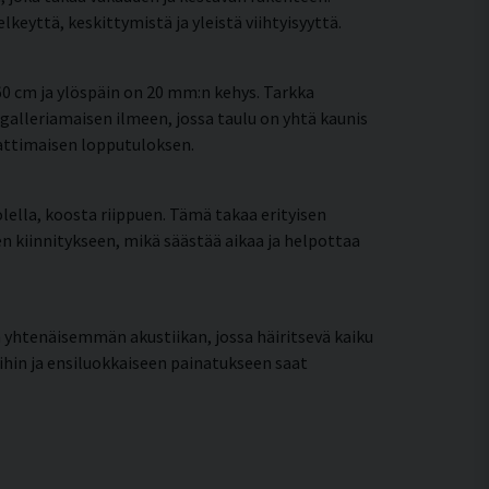
eyttä, keskittymistä ja yleistä viihtyisyyttä.
0 cm ja ylöspäin on 20 mm:n kehys. Tarkka
galleriamaisen ilmeen, jossa taulu on yhtä kaunis
mattimaisen lopputuloksen.
lella, koosta riippuen. Tämä takaa erityisen
een kiinnitykseen, mikä säästää aikaa ja helpottaa
 yhtenäisemmän akustiikan, jossa häiritsevä kaiku
ihin ja ensiluokkaiseen painatukseen saat