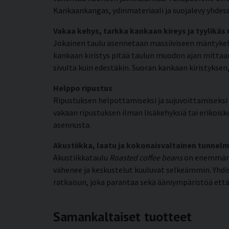
Kankaankangas, ydinmateriaali ja suojalevy yhdess
Vakaa kehys, tarkka kankaan kireys ja tyylikäs
Jokainen taulu asennetaan massiiviseen mäntykehy
kankaan kiristys pitää taulun muodon ajan mittaan
sivulta kuin edestäkin. Suoran kankaan kiristyks
Helppo ripustus
Ripustuksen helpottamiseksi ja sujuvoittamiseksi k
vakaan ripustuksen ilman lisäkehyksiä tai erikoisko
asennusta.
Akustiikka, laatu ja kokonaisvaltainen tunnel
Akustiikkataulu
Roasted coffee beans
on enemmän k
vähenee ja keskustelut kuuluvat selkeämmin. Yhdis
ratkaisun, joka parantaa sekä ääniympäristöä että
Samankaltaiset tuotteet