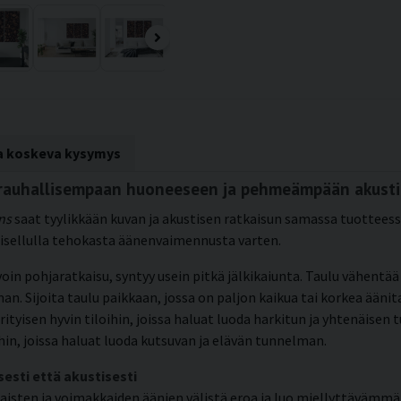
ta koskeva kysymys
s rauhallisempaan huoneeseen ja pehmeämpään akusti
ns
saat tyylikkään kuvan ja akustisen ratkaisun samassa tuotteessa
erisellulla tehokasta äänenvaimennusta varten.
 avoin pohjaratkaisu, syntyy usein pitkä jälkikaiunta. Taulu vähent
Sijoita taulu paikkaan, jossa on paljon kaikua tai korkea äänitas
rityisen hyvin tiloihin, joissa haluat luoda harkitun ja yhtenäise
oihin, joissa haluat luoda kutsuvan ja elävän tunnelman.
sesti että akustisesti
jaisten ja voimakkaiden äänien välistä eroa ja luo miellyttävämm