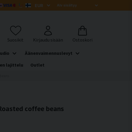
udio
Äänenvaimennuslevyt
en lajittelu
Outlet
 beans
 Roasted coffee beans