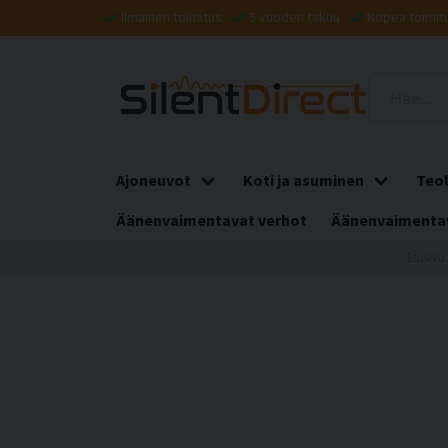
Ilmainen toimitus
5 vuoden takuu
Nopea toimit
Ajoneuvot
Koti ja asuminen
Teol
Äänenvaimentavat verhot
Äänenvaimentav
Etusivu