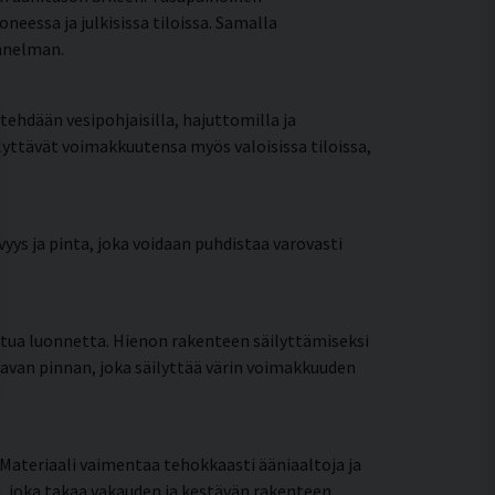
essa ja julkisissa tiloissa. Samalla
unnelman.
 tehdään vesipohjaisilla, hajuttomilla ja
ilyttävät voimakkuutensa myös valoisissa tiloissa,
yys ja pinta, joka voidaan puhdistaa varovasti
ttua luonnetta. Hienon rakenteen säilyttämiseksi
tavan pinnan, joka säilyttää värin voimakkuuden
Materiaali vaimentaa tehokkaasti ääniaaltoja ja
, joka takaa vakauden ja kestävän rakenteen.