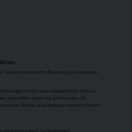
ikkaan
. Taulu on valmistettu Ruotsissa, ja se perustuu
ää tätä vangitsemalla osan ääniaalloista, mikä luo
o, esimerkiksi avoin tila, kotitoimisto tai
n tunnelman. Ruoka- ja juomakuvat sopivat erityisen
än äänitason arkeen. Tasapainoinen