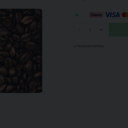
-
+
Ilmainen toimitus