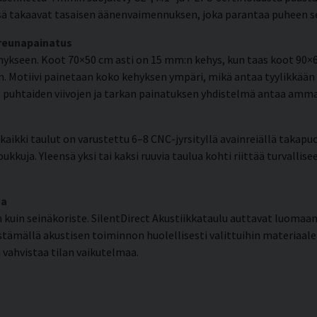
ä takaavat tasaisen äänenvaimennuksen, joka parantaa puheen selk
 reunapainatus
kseen. Koot 70×50 cm asti on 15 mm:n kehys, kun taas koot 90×6
. Motiivi painetaan koko kehyksen ympäri, mikä antaa tyylikkään 
en, puhtaiden viivojen ja tarkan painatuksen yhdistelmä antaa am
aikki taulut on varustettu 6–8 CNC-jyrsityllä avainreiällä takapuo
ukkuja. Yleensä yksi tai kaksi ruuvia taulua kohti riittää turvallis
ma
uin seinäkoriste. SilentDirect Akustiikkataulu auttavat luomaan
tämällä akustisen toiminnon huolellisesti valittuihin materiaale
 vahvistaa tilan vaikutelmaa.