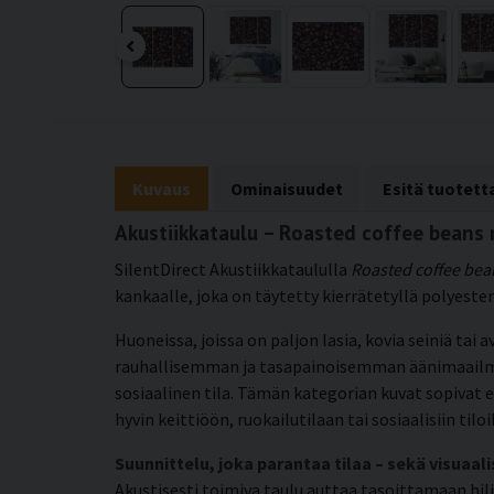
Kuvaus
Ominaisuudet
Esitä tuotet
Akustiikkataulu – Roasted coffee bean
SilentDirect Akustiikkataululla
Roasted coffee bea
kankaalle, joka on täytetty kierrätetyllä polyest
Huoneissa, joissa on paljon lasia, kovia seiniä tai
rauhallisemman ja tasapainoisemman äänimaailman. 
sosiaalinen tila. Tämän kategorian kuvat sopivat e
hyvin keittiöön, ruokailutilaan tai sosiaalisiin til
Suunnittelu, joka parantaa tilaa – sekä visuaali
Akustisesti toimiva taulu auttaa tasoittamaan hil