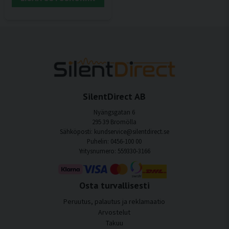
SilentDirect AB
Nyängsgatan 6
295 39 Bromölla
Sähköposti: kundservice@silentdirect.se
Puhelin: 0456-100 00
Yritysnumero: 559330-3166
Osta turvallisesti
Peruutus, palautus ja reklamaatio
Arvostelut
Takuu