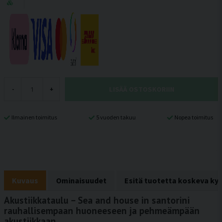
LISÄÄ OSTOSKORIIN
-
+
Ilmainen toimitus
5 vuoden takuu
Nopea toimitus
Kuvaus
Ominaisuudet
Esitä tuotetta koskeva ky
Akustiikkataulu – Sea and house in santorini
rauhallisempaan huoneeseen ja pehmeämpään
akustiikkaan