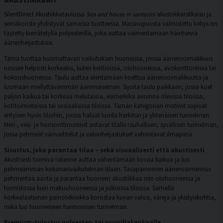
SilentDirect Akustiikkataulussa
Sea and house in santorini
akustiikkaratkaisu ja
seinäkoriste yhdistyvät samassa tuotteessa. Massiivipuusta valmistettu kehys on
täytetty kierrätetyllä polyesterillä, joka auttaa vaimentamaan häiritseviä
äänenheijastuksia.
Tämä tuottaa huomattavan vaikutuksen huoneissa, joissa äänenvoimakkuus
nousee helposti korkeaksi, kuten keittiöissä, olohuoneissa, avokonttoreissa tai
kokoushuoneissa. Taulu auttaa alentamaan koettua äänenvoimakkuutta ja
luomaan miellyttävämmän äänimaiseman. Sijoita taulu paikkaan, jossa koet
paljon kaikua tai korkeaa melutasoa, esimerkiksi avoinna olevissa tiloissa,
kotitoimistoissa tai sosiaalisissa tiloissa. Tämän kategorian motiivit sopivat
erityisen hyvin tiloihin, joissa haluat luoda harkitun ja yhtenäisen tunnelman.
Meri-, vesi- ja horisonttimotiivit antavat tilalle rauhallisen, syvällisen tunnelman,
jossa pehmeät värivaihtelut ja valonheijastukset vahvistavat ilmapiiriä.
Sisustus, joka parantaa tilaa – sekä visuaalisesti että akustisesti
Akustisesti toimiva rakenne auttaa vähentämään kovaa kaikua ja luo
pehmeämmän kokonaisvaikutelman tilaan. Tasapainoinen äänenvaimennus
pehmentää ääntä ja parantaa huoneen akustiikkaa niin olohuoneessa ja
toimistossa kuin makuuhuoneessa ja julkisissa tiloissa. Samalla
korkealaatuinen painotekniikka korostaa kuvan valoa, värejä ja yksityiskohtia,
mikä luo huoneeseen harmonisen tunnelman.
Premium-tulostus polyester- tai puuvillakankaalle