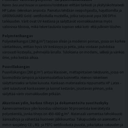
Kuvio
Sea and house in santorini
toistetaan erittäin tarkasti ja yksityiskohtaisesti
HP Latex -tekniikan ansiosta. Painatus tehdään vesipohjaisilla, hajuttomilla ja
GREENGUARD Gold -sertifioiduilla musteilla, jotka tarjoavat jopa 300 DPI:n
tarkkuuden. Värit ovat UV-kestäviä ja säilyttävät voimakkuutensa myös
valoisissa tiloissa, mikä tekee taulusta sopivan sekä koti- että julkisiin tiloihin.
Polyesterikangas
Polyesterikangas (260 g/m²) tarjoaa sileän ja modernin pinnan, jossa on korkea
väritarkkuus, erittäin hyvä UV-kestävyys ja pinta, joka voidaan puhdistaa
varovasti kostealla, pehmeällä liinalla. Tuloksena on moderni, selkeä ja värikäs
ilme, joka kestää aikaa.
Puuvillakangas
Puuvillakangas (260 g/m²) antaa klassisen, mattapintaisen tekstuurin, jossa on
luonnollista lämpöä ja käsinmaalattua luonnetta. Hienon rakenteen
säilyttämiseksi se tulee kuivata. Kankaan materiaalista riippumatta HP Latex -
värit sulautuvat kankaaseen ja luovat kestävän, joustavan pinnan, joka
säilyttää värin voimakkuuden pitkään.
Akustinen ydin, korkea tiheys ja dokumentoitu suorituskyky
Äänenvaimentava ydin koostuu vähintään 50 prosentista kierrätetystä
polyesteristä, jonka tiheys on 450–600 g/m². Materiaali vaimentaa tehokkaasti
ääniaaltoja ja vähentää huoneen jälkikaiuntaa. Takapuolelle on asennettu 4
mm:n suojalevy CE-, M1- ja PEFC-sertifioidusta puusta, joka takaa vakauden ja