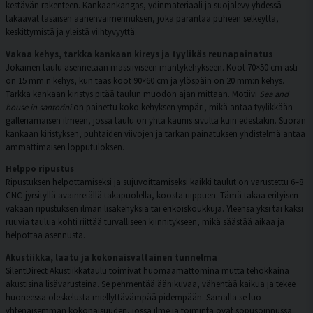
kestävän rakenteen. Kankaankangas, ydinmateriaali ja suojalevy yhdessä
takaavat tasaisen äänenvaimennuksen, joka parantaa puheen selkeyttä,
keskittymistä ja yleistä viihtyvyyttä.
Vakaa kehys, tarkka kankaan kireys ja tyylikäs reunapainatus
Jokainen taulu asennetaan massiiviseen mäntykehykseen. Koot 70×50 cm asti
on 15 mm:n kehys, kun taas koot 90×60 cm ja ylöspäin on 20 mm:n kehys.
Tarkka kankaan kiristys pitää taulun muodon ajan mittaan. Motiivi
Sea and
house in santorini
on painettu koko kehyksen ympäri, mikä antaa tyylikkään
galleriamaisen ilmeen, jossa taulu on yhtä kaunis sivulta kuin edestäkin. Suoran
kankaan kiristyksen, puhtaiden viivojen ja tarkan painatuksen yhdistelmä antaa
ammattimaisen lopputuloksen.
Helppo ripustus
Ripustuksen helpottamiseksi ja sujuvoittamiseksi kaikki taulut on varustettu 6–8
CNC-jyrsityllä avainreiällä takapuolella, koosta riippuen. Tämä takaa erityisen
vakaan ripustuksen ilman lisäkehyksiä tai erikoiskoukkuja. Yleensä yksi tai kaksi
ruuvia taulua kohti riittää turvalliseen kiinnitykseen, mikä säästää aikaa ja
helpottaa asennusta.
Akustiikka, laatu ja kokonaisvaltainen tunnelma
SilentDirect Akustiikkataulu toimivat huomaamattomina mutta tehokkaina
akustisina lisävarusteina. Se pehmentää äänikuvaa, vähentää kaikua ja tekee
huoneessa oleskelusta miellyttävämpää pidempään. Samalla se luo
yhtenäisemmän kokonaisuuden, jossa ilme ja toiminta ovat sopusoinnussa