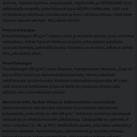
ansiosta. Tulostus tapahtuu vesipohjaisilla, hajuttomilla ja GREENGUARD Gold -
sertifioiduilla musteilla, jotka tarjoavat jopa 300 DPI:n tarkkuuden. Värit ovat
UV-kestäviä ja säilyttävät voimakkuutensa myös valoisissa tiloissa, mikä tekee
taulusta sopivan sekä koti- että julkisiin tiloihin.
Polyesterikangas
Polyesterikangas (260 g/m²) tarjoaa sileän ja modernin pinnan, jossa on korkea
väritarkkuus, erittäin hyvä UV-kestävyys ja pinta, joka voidaan puhdistaa
varovasti kostealla, pehmeällä liinalla. Tuloksena on moderni, selkeä ja värikäs
ilme, joka kestää aikaa.
Puuvillakangas
Puuvillakangas (260 g/m²) antaa klassisen, mattapintaisen tekstuurin, jossa on
luonnollista lämpöä ja käsinmaalattua luonnetta. Hienon rakenteen
säilyttämiseksi se tulee kuivata. Kankaan materiaalista riippumatta HP Latex -
värit sulautuvat kankaaseen ja luovat kestävän, joustavan pinnan, joka
säilyttää värin voimakkuuden pitkään.
Akustinen ydin, korkea tiheys ja dokumentoitu suorituskyky
Äänenvaimentava ydin koostuu vähintään 50 prosentista kierrätetystä
polyesteristä, jonka tiheys on 450–600 g/m². Materiaali vaimentaa tehokkaasti
ääniaaltoja ja vähentää huoneen jälkikaiuntaa. Takapuolelle on asennettu 4
mm:n suojalevy CE-, M1- ja PEFC-sertifioidusta puusta, joka takaa vakauden ja
kestävän rakenteen. Kankaankangas, ydinmateriaali ja suojalevy yhdessä
takaavat tasaisen äänenvaimennuksen, joka parantaa puheen selkeyttä,