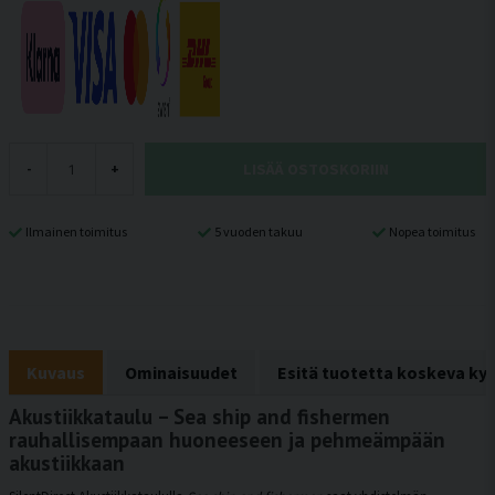
LISÄÄ OSTOSKORIIN
-
+
Ilmainen toimitus
5 vuoden takuu
Nopea toimitus
Kuvaus
Ominaisuudet
Esitä tuotetta koskeva ky
Akustiikkataulu – Sea ship and fishermen
rauhallisempaan huoneeseen ja pehmeämpään
akustiikkaan