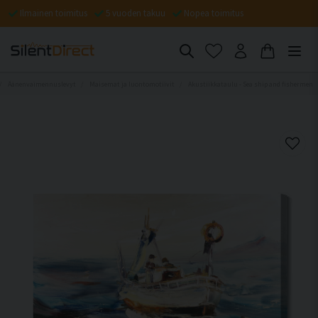
Ilmainen toimitus
5 vuoden takuu
Nopea toimitus
Äänenvaimennuslevyt
Maisemat ja luontomotiivit
Akustiikkataulu - Sea ship and fishermen