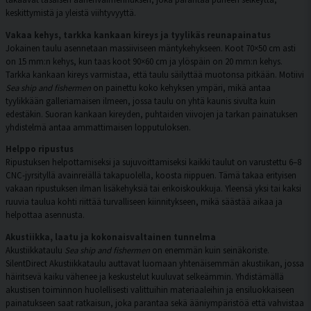
keskittymistä ja yleistä viihtyvyyttä.
Vakaa kehys, tarkka kankaan kireys ja tyylikäs reunapainatus
Jokainen taulu asennetaan massiiviseen mäntykehykseen. Koot 70×50 cm asti
on 15 mm:n kehys, kun taas koot 90×60 cm ja ylöspäin on 20 mm:n kehys.
Tarkka kankaan kireys varmistaa, että taulu säilyttää muotonsa pitkään. Motiivi
Sea ship and fishermen
on painettu koko kehyksen ympäri, mikä antaa
tyylikkään galleriamaisen ilmeen, jossa taulu on yhtä kaunis sivulta kuin
edestäkin. Suoran kankaan kireyden, puhtaiden viivojen ja tarkan painatuksen
yhdistelmä antaa ammattimaisen lopputuloksen.
Helppo ripustus
Ripustuksen helpottamiseksi ja sujuvoittamiseksi kaikki taulut on varustettu 6–8
CNC-jyrsityllä avainreiällä takapuolella, koosta riippuen. Tämä takaa erityisen
vakaan ripustuksen ilman lisäkehyksiä tai erikoiskoukkuja. Yleensä yksi tai kaksi
ruuvia taulua kohti riittää turvalliseen kiinnitykseen, mikä säästää aikaa ja
helpottaa asennusta.
Akustiikka, laatu ja kokonaisvaltainen tunnelma
Akustiikkataulu
Sea ship and fishermen
on enemmän kuin seinäkoriste.
SilentDirect Akustiikkataulu auttavat luomaan yhtenäisemmän akustiikan, jossa
häiritsevä kaiku vähenee ja keskustelut kuuluvat selkeämmin. Yhdistämällä
akustisen toiminnon huolellisesti valittuihin materiaaleihin ja ensiluokkaiseen
painatukseen saat ratkaisun, joka parantaa sekä ääniympäristöä että vahvistaa