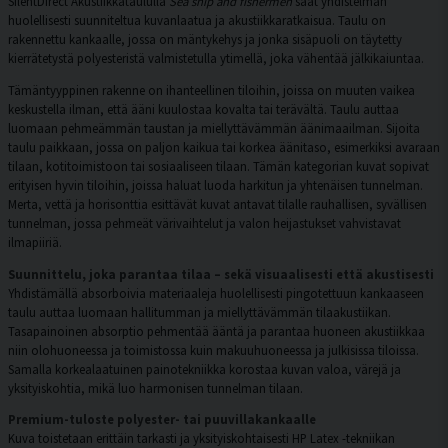
SilentDirect Akustiikkataululla
Sea ship and fishermen
saat yhdistelmän
huolellisesti suunniteltua kuvanlaatua ja akustiikkaratkaisua. Taulu on
rakennettu kankaalle, jossa on mäntykehys ja jonka sisäpuoli on täytetty
kierrätetystä polyesteristä valmistetulla ytimellä, joka vähentää jälkikaiuntaa.
Tämäntyyppinen rakenne on ihanteellinen tiloihin, joissa on muuten vaikea
keskustella ilman, että ääni kuulostaa kovalta tai terävältä. Taulu auttaa
luomaan pehmeämmän taustan ja miellyttävämmän äänimaailman. Sijoita
taulu paikkaan, jossa on paljon kaikua tai korkea äänitaso, esimerkiksi avaraan
tilaan, kotitoimistoon tai sosiaaliseen tilaan. Tämän kategorian kuvat sopivat
erityisen hyvin tiloihin, joissa haluat luoda harkitun ja yhtenäisen tunnelman.
Merta, vettä ja horisonttia esittävät kuvat antavat tilalle rauhallisen, syvällisen
tunnelman, jossa pehmeät värivaihtelut ja valon heijastukset vahvistavat
ilmapiiriä.
Suunnittelu, joka parantaa tilaa – sekä visuaalisesti että akustisesti
Yhdistämällä absorboivia materiaaleja huolellisesti pingotettuun kankaaseen
taulu auttaa luomaan hallitumman ja miellyttävämmän tilaakustiikan.
Tasapainoinen absorptio pehmentää ääntä ja parantaa huoneen akustiikkaa
niin olohuoneessa ja toimistossa kuin makuuhuoneessa ja julkisissa tiloissa.
Samalla korkealaatuinen painotekniikka korostaa kuvan valoa, värejä ja
yksityiskohtia, mikä luo harmonisen tunnelman tilaan.
Premium-tuloste polyester- tai puuvillakankaalle
Kuva toistetaan erittäin tarkasti ja yksityiskohtaisesti HP Latex -tekniikan