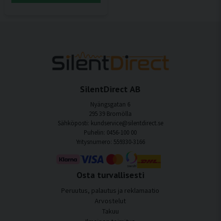
SilentDirect AB
Nyängsgatan 6
295 39 Bromölla
Sähköposti: kundservice@silentdirect.se
Puhelin: 0456-100 00
Yritysnumero: 559330-3166
Osta turvallisesti
Peruutus, palautus ja reklamaatio
Arvostelut
Takuu