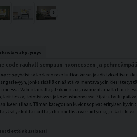
ta koskeva kysymys
one code rauhallisempaan huoneeseen ja pehmeämpää
one code
yhdistää korkean resoluution kuvan ja edistyksellisen ak
angaslevyyn, jonka sisällä on ääntä vaimentava ydin kierrätetyst
uoneessa. Vähentämällä jälkikaiuntaa ja vaimentamalla häiritsevi
a, keittiössä, toimistossa ja kokoushuoneessa. Sijoita taulu paikka
aaliseen tilaan. Tämän kategorian kuviot sopivat erityisen hyvin ti
yksityiskohtaisuutta ja luonnollisia värisiirtymiä, jotka tekevät t
sesti että akustisesti