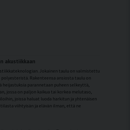
n akustiikkaan
ustiikkateknologian. Jokainen taulu on valmistettu
ä polyesteristä. Rakenteensa ansiosta taulu on
ä heijastuksia parannetaan puheen selkeyttä,
an, jossa on paljon kaikua tai korkea melutaso,
loihin, joissa haluat luoda harkitun ja yhtenäisen
ilasta viihtyisän ja elävän ilman, että ne