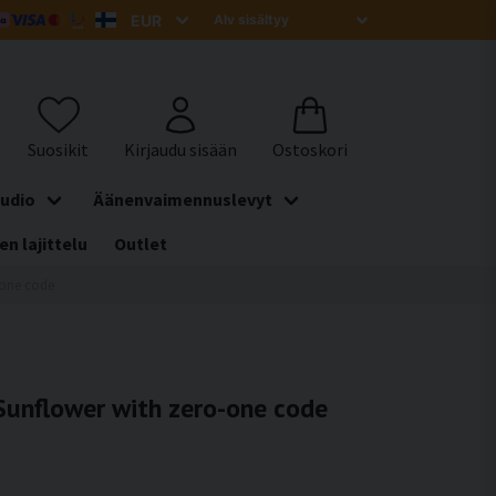
udio
Äänenvaimennuslevyt
en lajittelu
Outlet
-one code
 Sunflower with zero-one code