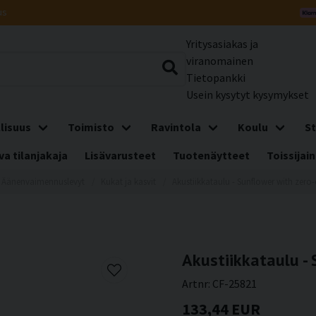
us
Yritysasiakas ja
viranomainen
Tietopankki
Usein kysytyt kysymykset
lisuus
Toimisto
Ravintola
Koulu
St
a tilanjakaja
Lisävarusteet
Tuotenäytteet
Toissijain
Äänenvaimennuslevyt
Kukat ja kasvit
Akustiikkataulu - Sunflower with zero
Akustiikkataulu -
Artnr:
CF-25821
133,44 EUR