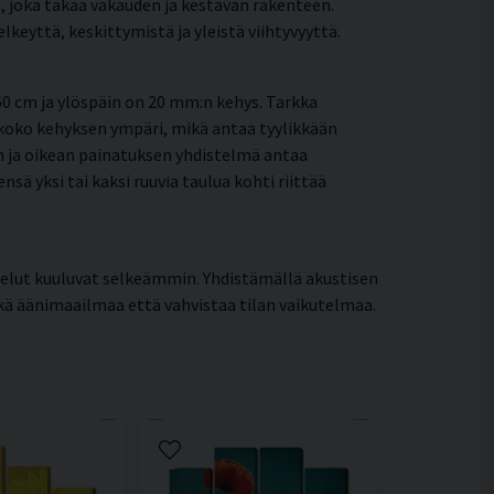
, joka takaa vakauden ja kestävän rakenteen.
eyttä, keskittymistä ja yleistä viihtyvyyttä.
0 cm ja ylöspäin on 20 mm:n kehys. Tarkka
koko kehyksen ympäri, mikä antaa tyylikkään
en ja oikean painatuksen yhdistelmä antaa
ä yksi tai kaksi ruuvia taulua kohti riittää
telut kuuluvat selkeämmin. Yhdistämällä akustisen
ekä äänimaailmaa että vahvistaa tilan vaikutelmaa.