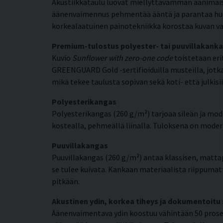
Akustiikkataulu luovat miellyttävämmän äänimaise
äänenvaimennus pehmentää ääntä ja parantaa huone
korkealaatuinen painotekniikka korostaa kuvan va
Premium-tulostus polyester- tai puuvillakanka
Kuvio
Sunflower with zero-one code
toistetaan erit
GREENGUARD Gold -sertifioiduilla musteilla, jotka 
mikä tekee taulusta sopivan sekä koti- että julkisii
Polyesterikangas
Polyesterikangas (260 g/m²) tarjoaa sileän ja mode
kostealla, pehmeällä liinalla. Tuloksena on moderni
Puuvillakangas
Puuvillakangas (260 g/m²) antaa klassisen, matta
se tulee kuivata. Kankaan materiaalista riippumat
pitkään.
Akustinen ydin, korkea tiheys ja dokumentoitu
Äänenvaimentava ydin koostuu vähintään 50 prosent