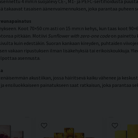
sennettu 4 mm:n suojalevy CE-, M1- ja PEFC-sertifioidusta puusta
ä takaavat tasaisen äänenvaimennuksen, joka parantaa puheen selk
 reunapainatus
kseen. Koot 70×50 cm asti on 15 mm:n kehys, kun taas koot 90×6
otonsa pitkään. Motiivi
Sunflower with zero-one code
on painettu 
sivulta kuin edestäkin. Suoran kankaan kireyden, puhtaiden viivoj
vakaan ripustuksen ilman lisäkehyksiä tai erikoiskoukkuja. Yleens
elpottaa asennusta.
ma
tenäisemmän akustiikan, jossa häiritsevä kaiku vähenee ja keskus
n ja ensiluokkaiseen painatukseen saat ratkaisun, joka parantaa s