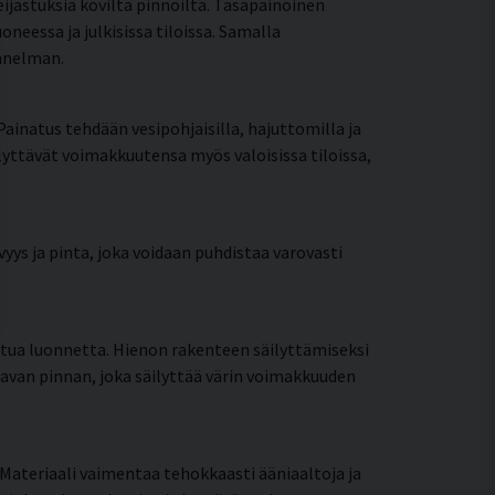
jastuksia kovilta pinnoilta. Tasapainoinen
essa ja julkisissa tiloissa. Samalla
unnelman.
Painatus tehdään vesipohjaisilla, hajuttomilla ja
ilyttävät voimakkuutensa myös valoisissa tiloissa,
yys ja pinta, joka voidaan puhdistaa varovasti
ttua luonnetta. Hienon rakenteen säilyttämiseksi
tavan pinnan, joka säilyttää värin voimakkuuden
Materiaali vaimentaa tehokkaasti ääniaaltoja ja