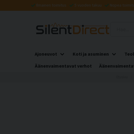
Ilmainen toimitus
5 vuoden takuu
Nopea toimit
Ajoneuvot
Koti ja asuminen
Teol
Äänenvaimentavat verhot
Äänenvaimentav
Etusivu