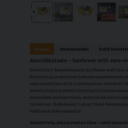
Kuvaus
Ominaisuudet
Esitä tuotet
Akustiikkataulu – Sunflower with zero-
SilentDirect Akustiikkataulu
Sunflower with zero-
Ruotsissa ja se perustuu tukevaan puurunkoiseen k
sekä esteettinen että toiminnallinen elementti h
keskittymistä ja yleistä viihtyisyyttä olohuoneess
esimerkiksi avaraan tilaan, kotitoimistoon tai sosi
tunnelman. Kukkakuviot tuovat tilaan hienovaraista 
hallitsevat kokonaisuutta.
Suunnittelu, joka parantaa tilaa – sekä visuaali