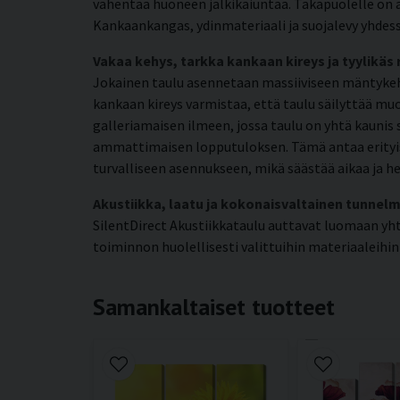
vähentää huoneen jälkikaiuntaa. Takapuolelle on a
Kankaankangas, ydinmateriaali ja suojalevy yhdess
Vakaa kehys, tarkka kankaan kireys ja tyylikäs
Jokainen taulu asennetaan massiiviseen mäntykehy
kankaan kireys varmistaa, että taulu säilyttää mu
galleriamaisen ilmeen, jossa taulu on yhtä kaunis 
ammattimaisen lopputuloksen. Tämä antaa erityisen 
turvalliseen asennukseen, mikä säästää aikaa ja h
Akustiikka, laatu ja kokonaisvaltainen tunnel
SilentDirect Akustiikkataulu auttavat luomaan yh
toiminnon huolellisesti valittuihin materiaaleihi
Samankaltaiset tuotteet