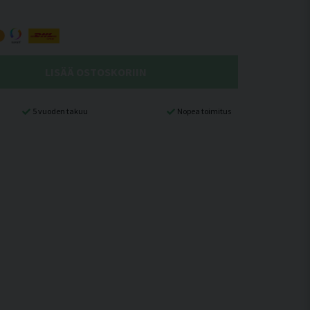
LISÄÄ OSTOSKORIIN
5 vuoden takuu
Nopea toimitus