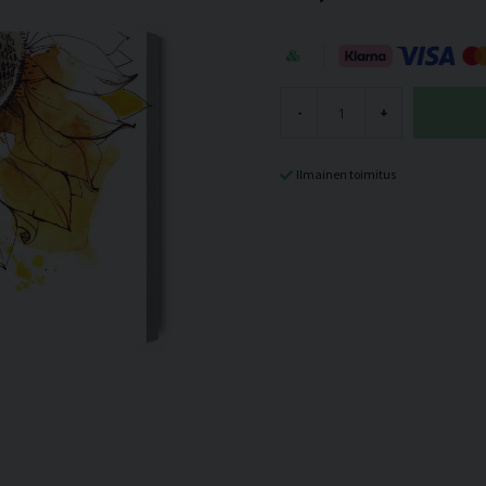
-
+
Ilmainen toimitus