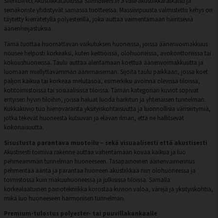
SilentDirect Akustiikkataulussa
Sunflowers in a vase
akustiikkaratkaisu ja
seinäkoriste yhdistyvät samassa tuotteessa. Massiivipuusta valmistettu kehys on
täytetty kierrätetyllä polyesterillä, joka auttaa vaimentamaan häiritseviä
äänenheijastuksia.
Tämä tuottaa huomattavan vaikutuksen huoneissa, joissa äänenvoimakkuus
nousee helposti korkeaksi, kuten keittiöissä, olohuoneissa, avokonttoreissa tai
kokoushuoneissa. Taulu auttaa alentamaan koettua äänenvoimakkuutta ja
luomaan miellyttävämmän äänimaiseman. Sijoita taulu paikkaan, jossa koet
paljon kaikua tai korkeaa melutasoa, esimerkiksi avoinna olevissa tiloissa,
kotitoimistoissa tai sosiaalisissa tiloissa. Tämän kategorian kuviot sopivat
erityisen hyvin tiloihin, joissa haluat luoda harkitun ja yhtenäisen tunnelman.
Kukkakuvio tuo hienovaraista yksityiskohtaisuutta ja luonnollisia värisiirtymiä,
jotka tekevät huoneesta kutsuvan ja elävän ilman, että ne hallitsevat
kokonaisuutta.
Sisustusta parantava muotoilu – sekä visuaalisesti että akustisesti
Akustisesti toimiva rakenne auttaa vähentämään kovaa kaikua ja luo
pehmeämmän tunnelman huoneeseen. Tasapainoinen äänenvaimennus
pehmentää ääntä ja parantaa huoneen akustiikkaa niin olohuoneessa ja
toimistossa kuin makuuhuoneessa ja julkisissa tiloissa. Samalla
korkealaatuinen painotekniikka korostaa kuvion valoa, värejä ja yksityiskohtia,
mikä luo huoneeseen harmonisen tunnelman.
Premium-tulostus polyester- tai puuvillakankaalle