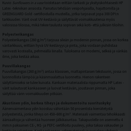
Kuvio
Sunflowers in a vase
toistetaan erittäin tarkasti ja yksityiskohtaisesti HP
Latex -tekniikan ansiosta. Painatus tehdään vesipohjaisilla, hajuttomilla ja
GREENGUARD Gold -sertifioiduilla musteilla, jotka tarjoavat jopa 300 DPI:n
tarkkuuden. Värit ovat UV-kestäviä ja säilyttävät voimakkuutensa myös
valoisissa tiloissa, mikä tekee taulusta sopivan sekä koti- että julkisiin tiloihin.
Polyesterikangas
Polyesterikangas (260 g/m²) tarjoaa sileän ja modernin pinnan, jossa on korkea
väritarkkuus, erittäin hyvä UV-kestävyys ja pinta, joka voidaan puhdistaa
varovasti kostealla, pehmeällä liinalla. Tuloksena on moderni, selkeä ja värikäs
ilme, joka kestää aikaa.
Puuvillakangas
Puuvillakangas (260 g/m²) antaa klassisen, mattapintaisen tekstuurin, jossa on
luonnollista lämpöä ja käsinmaalattua luonnetta. Hienon rakenteen
säilyttämiseksi se tulee kuivata. Kankaan materiaalista riippumatta HP Latex -
värit sulautuvat kankaaseen ja luovat kestävän, joustavan pinnan, joka
säilyttää värin voimakkuuden pitkään.
Akustinen ydin, korkea tiheys ja dokumentoitu suorituskyky
Äänenvaimentava ydin koostuu vähintään 50 prosentista kierrätetystä
polyesteristä, jonka tiheys on 450–600 g/m². Materiaali vaimentaa tehokkaasti
ääniaaltoja ja vähentää huoneen jälkikaiuntaa. Takapuolelle on asennettu 4
mm:n paksuinen CE-, M1- ja PEFC-sertifioitu puulevy, joka takaa vakauden ja
kestävän rakenteen. Kankaankangas, ydinmateriaali ja suojalevy yhdessä