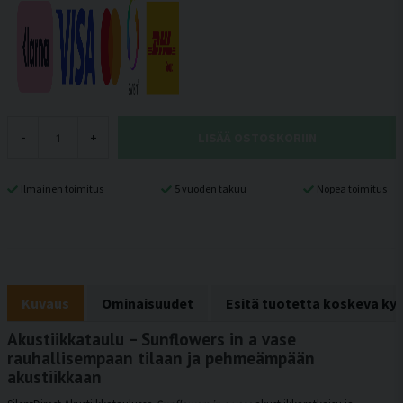
LISÄÄ OSTOSKORIIN
-
+
Ilmainen toimitus
5 vuoden takuu
Nopea toimitus
Kuvaus
Ominaisuudet
Esitä tuotetta koskeva ky
Akustiikkataulu – Sunflowers in a vase
rauhallisempaan tilaan ja pehmeämpään
akustiikkaan