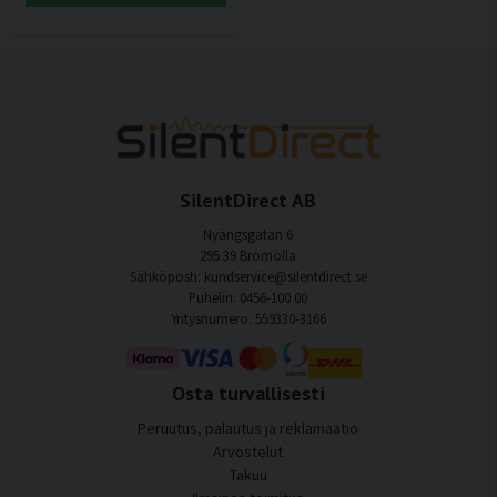
SilentDirect AB
Nyängsgatan 6
295 39 Bromölla
Sähköposti: kundservice@silentdirect.se
Puhelin: 0456-100 00
Yritysnumero: 559330-3166
Osta turvallisesti
Peruutus, palautus ja reklamaatio
Arvostelut
Takuu