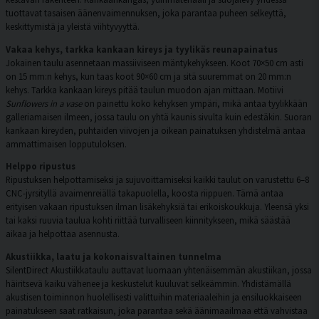
tuottavat tasaisen äänenvaimennuksen, joka parantaa puheen selkeyttä,
keskittymistä ja yleistä viihtyvyyttä.
Vakaa kehys, tarkka kankaan kireys ja tyylikäs reunapainatus
Jokainen taulu asennetaan massiiviseen mäntykehykseen. Koot 70×50 cm asti
on 15 mm:n kehys, kun taas koot 90×60 cm ja sitä suuremmat on 20 mm:n
kehys. Tarkka kankaan kireys pitää taulun muodon ajan mittaan. Motiivi
Sunflowers in a vase
on painettu koko kehyksen ympäri, mikä antaa tyylikkään
galleriamaisen ilmeen, jossa taulu on yhtä kaunis sivulta kuin edestäkin. Suoran
kankaan kireyden, puhtaiden viivojen ja oikean painatuksen yhdistelmä antaa
ammattimaisen lopputuloksen.
Helppo ripustus
Ripustuksen helpottamiseksi ja sujuvoittamiseksi kaikki taulut on varustettu 6–8
CNC-jyrsityllä avaimenreiällä takapuolella, koosta riippuen. Tämä antaa
erityisen vakaan ripustuksen ilman lisäkehyksiä tai erikoiskoukkuja. Yleensä yksi
tai kaksi ruuvia taulua kohti riittää turvalliseen kiinnitykseen, mikä säästää
aikaa ja helpottaa asennusta.
Akustiikka, laatu ja kokonaisvaltainen tunnelma
SilentDirect Akustiikkataulu auttavat luomaan yhtenäisemmän akustiikan, jossa
häiritsevä kaiku vähenee ja keskustelut kuuluvat selkeämmin. Yhdistämällä
akustisen toiminnon huolellisesti valittuihin materiaaleihin ja ensiluokkaiseen
painatukseen saat ratkaisun, joka parantaa sekä äänimaailmaa että vahvistaa