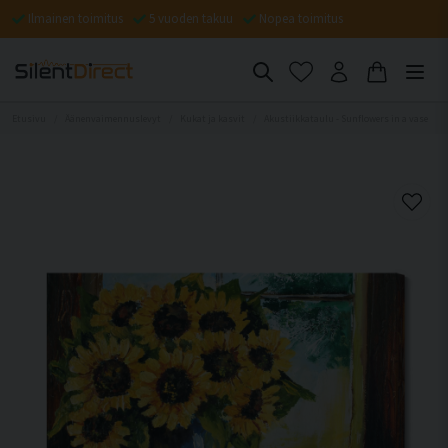
Ilmainen toimitus
5 vuoden takuu
Nopea toimitus
Etusivu
Äänenvaimennuslevyt
Kukat ja kasvit
Akustiikkataulu - Sunflowers in a vase