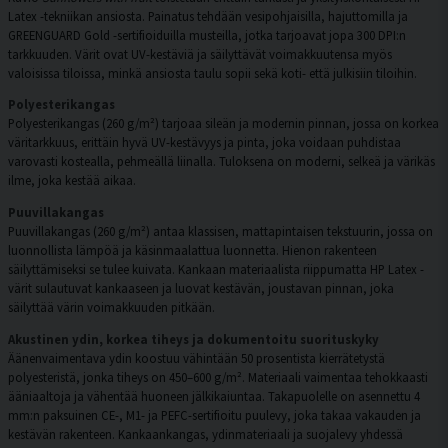
Latex -tekniikan ansiosta. Painatus tehdään vesipohjaisilla, hajuttomilla ja
GREENGUARD Gold -sertifioiduilla musteilla, jotka tarjoavat jopa 300 DPI:n
tarkkuuden. Värit ovat UV-kestäviä ja säilyttävät voimakkuutensa myös
valoisissa tiloissa, minkä ansiosta taulu sopii sekä koti- että julkisiin tiloihin.
Polyesterikangas
Polyesterikangas (260 g/m²) tarjoaa sileän ja modernin pinnan, jossa on korkea
väritarkkuus, erittäin hyvä UV-kestävyys ja pinta, joka voidaan puhdistaa
varovasti kostealla, pehmeällä liinalla. Tuloksena on moderni, selkeä ja värikäs
ilme, joka kestää aikaa.
Puuvillakangas
Puuvillakangas (260 g/m²) antaa klassisen, mattapintaisen tekstuurin, jossa on
luonnollista lämpöä ja käsinmaalattua luonnetta. Hienon rakenteen
säilyttämiseksi se tulee kuivata. Kankaan materiaalista riippumatta HP Latex -
värit sulautuvat kankaaseen ja luovat kestävän, joustavan pinnan, joka
säilyttää värin voimakkuuden pitkään.
Akustinen ydin, korkea tiheys ja dokumentoitu suorituskyky
Äänenvaimentava ydin koostuu vähintään 50 prosentista kierrätetystä
polyesteristä, jonka tiheys on 450–600 g/m². Materiaali vaimentaa tehokkaasti
ääniaaltoja ja vähentää huoneen jälkikaiuntaa. Takapuolelle on asennettu 4
mm:n paksuinen CE-, M1- ja PEFC-sertifioitu puulevy, joka takaa vakauden ja
kestävän rakenteen. Kankaankangas, ydinmateriaali ja suojalevy yhdessä