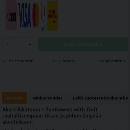
LISÄÄ OSTOSKORIIN
-
+
Ilmainen toimitus
5 vuoden takuu
Nopea toimitus
Kuvaus
Ominaisuudet
Esitä tuotetta koskeva ky
Akustiikkataulu – Sunflowers with fruit
rauhallisempaan tilaan ja pehmeämpään
akustiikkaan