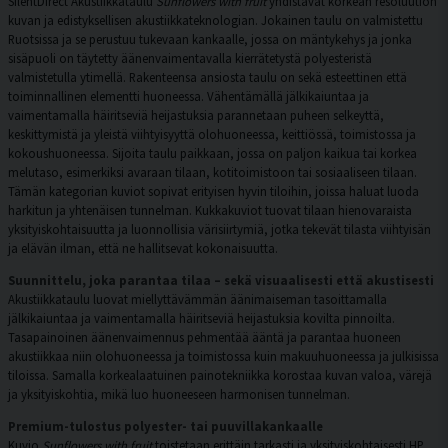
SilentDirect Akustiikkataulu
Sunflowers with fruit
yhdistävät korkean resoluution
kuvan ja edistyksellisen akustiikkateknologian. Jokainen taulu on valmistettu
Ruotsissa ja se perustuu tukevaan kankaalle, jossa on mäntykehys ja jonka
sisäpuoli on täytetty äänenvaimentavalla kierrätetystä polyesteristä
valmistetulla ytimellä. Rakenteensa ansiosta taulu on sekä esteettinen että
toiminnallinen elementti huoneessa. Vähentämällä jälkikaiuntaa ja
vaimentamalla häiritseviä heijastuksia parannetaan puheen selkeyttä,
keskittymistä ja yleistä viihtyisyyttä olohuoneessa, keittiössä, toimistossa ja
kokoushuoneessa. Sijoita taulu paikkaan, jossa on paljon kaikua tai korkea
melutaso, esimerkiksi avaraan tilaan, kotitoimistoon tai sosiaaliseen tilaan.
Tämän kategorian kuviot sopivat erityisen hyvin tiloihin, joissa haluat luoda
harkitun ja yhtenäisen tunnelman. Kukkakuviot tuovat tilaan hienovaraista
yksityiskohtaisuutta ja luonnollisia värisiirtymiä, jotka tekevät tilasta viihtyisän
ja elävän ilman, että ne hallitsevat kokonaisuutta.
Suunnittelu, joka parantaa tilaa – sekä visuaalisesti että akustisesti
Akustiikkataulu luovat miellyttävämmän äänimaiseman tasoittamalla
jälkikaiuntaa ja vaimentamalla häiritseviä heijastuksia kovilta pinnoilta.
Tasapainoinen äänenvaimennus pehmentää ääntä ja parantaa huoneen
akustiikkaa niin olohuoneessa ja toimistossa kuin makuuhuoneessa ja julkisissa
tiloissa. Samalla korkealaatuinen painotekniikka korostaa kuvan valoa, värejä
ja yksityiskohtia, mikä luo huoneeseen harmonisen tunnelman.
Premium-tulostus polyester- tai puuvillakankaalle
Kuvio
Sunflowers with fruit
toistetaan erittäin tarkasti ja yksityiskohtaisesti HP