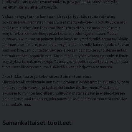
tuottavat tasaisen äänenvaimennuksen, joka parantaa puheen selkeyttä,
keskittymistä ja yleistä viihtyvyyttä.
Vakaa kehys, tarkka kankaan kireys ja tyylikäs reunapainatus
Jokainen taulu asennetaan massiiviseen mäntykehykseen. Koot 70×50 cm asti
on 15 mm:n kehys, kun taas koot 90×60 cm ja sitä suuremmat on 20 mm:n
kehys. Tarkka kankaan kireys pitää taulun muodon ajan mittaan. Motiivi
Sunflowers with fruit
on painettu koko kehyksen ympäri, mikä antaa tyylikkään
galleriamaisen ilmeen, jossa taulu on yhtä kaunis sivulta kuin edestäkin. Suoran
kankaan kireyden, puhtaiden viivojen ja oikean painatuksen yhdistelmä antaa
ammattimaisen lopputuloksen. Tämä antaa erityisen vakaan ripustuksen ilman
lisäkehyksiä tai erikoiskoukkuja. Yleensä yksi tai kaksi ruuvia taulua kohti riittää
turvalliseen kiinnitykseen, mikä säästää aikaa ja helpottaa asennusta.
Akustiikka, laatu ja kokonaisvaltainen tunnelma
SilentDirect Akustiikkataulu auttavat luomaan yhtenäisemmän akustiikan, jossa
häiritsevä kaiku vähenee ja keskustelut kuuluvat selkeämmin. Yhdistämällä
akustisen toiminnon huolellisesti valittuihin materiaaleihin ja ensiluokkaiseen
painatukseen saat ratkaisun, joka parantaa sekä äänimaailmaa että vahvistaa
tilan vaikutelmaa.
Samankaltaiset tuotteet