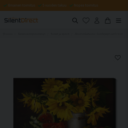
Ilmainen toimitus
5 vuoden takuu
Nopea toimitus
Etusivu
Äänenvaimennuslevyt
Kukat ja kasvit
Akustiikkataulu - Sunflowers with fruit