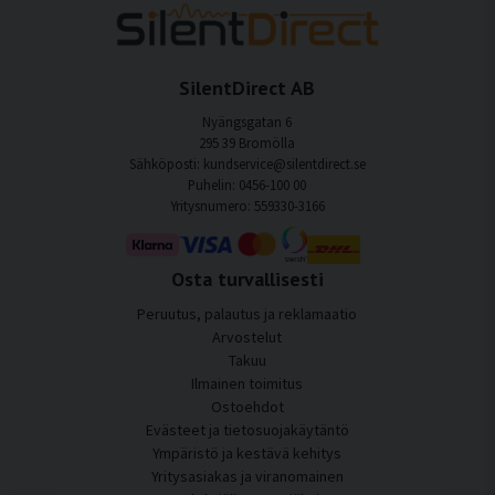
SilentDirect AB
Nyängsgatan 6
295 39 Bromölla
Sähköposti: kundservice@silentdirect.se
Puhelin: 0456-100 00
Yritysnumero: 559330-3166
Osta turvallisesti
Peruutus, palautus ja reklamaatio
Arvostelut
Takuu
Ilmainen toimitus
Ostoehdot
Evästeet ja tietosuojakäytäntö
Ympäristö ja kestävä kehitys
Yritysasiakas ja viranomainen