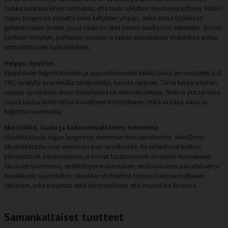
Tarkka kankaan kireys varmistaa, että taulu säilyttää muotonsa pitkään. Motiivi
Vegan burgers
on painettu koko kehyksen ympäri, mikä antaa tyylikkään
galleriamaisen ilmeen, jossa taulu on yhtä kaunis sivulta kuin edestäkin. Suoran
kankaan kireyden, puhtaiden viivojen ja tarkan painatuksen yhdistelmä antaa
ammattimaisen lopputuloksen.
Helppo ripustus
Ripustuksen helpottamiseksi ja sujuvoittamiseksi kaikki taulut on varustettu 6–8
CNC-jyrsityllä avainreiällä takapuolella, koosta riippuen. Tämä takaa erityisen
vakaan ripustuksen ilman lisäkehyksiä tai erikoiskoukkuja. Yleensä yksi tai kaksi
ruuvia taulua kohti riittää turvalliseen kiinnitykseen, mikä säästää aikaa ja
helpottaa asennusta.
Akustiikka, laatu ja kokonaisvaltainen tunnelma
Akustiikkataulu
Vegan burgers
on enemmän kuin seinäkoriste. SilentDirect
Akustiikkataulu ovat enemmän kuin seinäkoriste. Ne vähentävät kaikua,
pehmentävät äänimaailmaa ja luovat tasapainoisen ilmapiirin huoneeseen.
Akustisen toiminnon, sertifioitujen materiaalien, ensiluokkaisen painatuksen ja
huolellisesti suunnitellun rakenteen yhdistelmä tarjoaa kokonaisvaltaisen
ratkaisun, joka parantaa sekä äänimaailmaa että visuaalista ilmaisua.
Samankaltaiset tuotteet