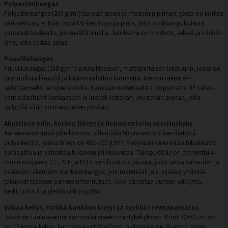
Polyesterikangas
Polyesterikangas (260 g/m²) tarjoaa sileän ja modernin pinnan, jossa on korkea
väritarkkuus, erittäin hyvä UV-kestävyys ja pinta, joka voidaan puhdistaa
varovasti kostealla, pehmeällä liinalla. Tuloksena on moderni, selkeä ja värikäs
ilme, joka kestää aikaa.
Puuvillakangas
Puuvillakangas (260 g/m²) antaa klassisen, mattapintaisen tekstuurin, jossa on
luonnollista lämpöä ja käsinmaalattua luonnetta. Hienon rakenteen
säilyttämiseksi se tulee kuivata. Kankaan materiaalista riippumatta HP Latex -
värit sulautuvat kankaaseen ja luovat kestävän, joustavan pinnan, joka
säilyttää värin voimakkuuden pitkään.
Akustinen ydin, korkea tiheys ja dokumentoitu suorituskyky
Äänenvaimentava ydin koostuu vähintään 50 prosentista kierrätetystä
polyesteristä, jonka tiheys on 450–600 g/m². Materiaali vaimentaa tehokkaasti
ääniaaltoja ja vähentää huoneen jälkikaiuntaa. Takapuolelle on asennettu 4
mm:n suojalevy CE-, M1- ja PEFC-sertifioidusta puusta, joka takaa vakauden ja
kestävän rakenteen. Kankaankangas, ydinmateriaali ja suojalevy yhdessä
takaavat tasaisen äänenvaimennuksen, joka parantaa puheen selkeyttä,
keskittymistä ja yleistä viihtyisyyttä.
Vakaa kehys, tarkka kankaan kireys ja tyylikäs reunapainatus
Jokainen taulu asennetaan massiiviseen mäntykehykseen. Koot 70×50 cm asti
on 15 mm:n kehys, kun taas koot 90×60 cm ja ylöspäin on 20 mm:n kehys.