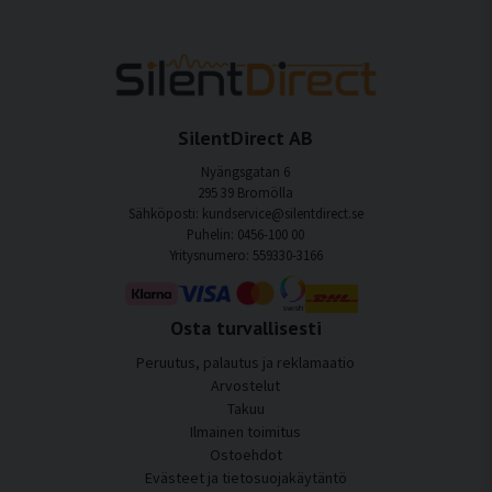
SilentDirect AB
Nyängsgatan 6
295 39 Bromölla
Sähköposti: kundservice@silentdirect.se
Puhelin: 0456-100 00
Yritysnumero: 559330-3166
Osta turvallisesti
Peruutus, palautus ja reklamaatio
Arvostelut
Takuu
Ilmainen toimitus
Ostoehdot
Evästeet ja tietosuojakäytäntö