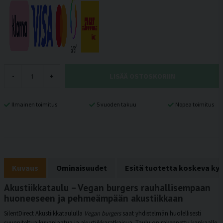
LISÄÄ OSTOSKORIIN
-
+
Ilmainen toimitus
5 vuoden takuu
Nopea toimitus
Kuvaus
Ominaisuudet
Esitä tuotetta koskeva ky
Akustiikkataulu – Vegan burgers rauhallisempaan
huoneeseen ja pehmeämpään akustiikkaan
SilentDirect Akustiikkataululla
Vegan burgers
saat yhdistelmän huolellisesti
suunniteltua kuvanlaatua ja akustiikkaratkaisua. Taulu on rakennettu kankaalle,