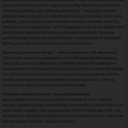
jossa on mäntykehys ja jonka sisäpuoli on täytetty kierrätetystä polyesteristä
valmistetulla ytimellä, joka vähentää jälkikaiuntaa. Taulu auttaa luomaan
pehmeämmän taustatason ja miellyttävämmän ääniympäristön. Sijoita taulu
paikkaan, jossa on paljon kaikua tai korkea äänitaso, esimerkiksi avoin tila,
kotitoimisto tai sosiaalinen tila. Tämän kategorian kuvat sopivat erityisen hyvin
tiloihin, joissa haluat luoda harkitun ja yhtenäisen tunnelman. Ruoka- ja
juomakuvat sopivat erityisen hyvin keittiöihin, ruokailutiloihin tai sosiaalisiin
tiloihin, joissa haluat luoda kutsuvan ja elävän tunnelman.
Sisustusta parantava design – sekä visuaalisesti että akustisesti
Yhdistämällä absorboivia materiaaleja ja huolellisesti pingotetun kankaan,
taulu auttaa luomaan hallitumman ja miellyttävämmän huoneakustiikan.
Tasapainoinen vaimennus pehmentää ääntä ja parantaa huoneen akustiikkaa
niin olohuoneessa ja toimistossa kuin makuuhuoneessa ja julkisissa tiloissa.
Samalla korkealaatuinen painotekniikka korostaa kuvan valoa, värejä ja
yksityiskohtia, mikä luo harmonisen tunnelman tilaan.
Premium-tuloste polyester- tai puuvillakankaalle
Kuva toistetaan erittäin tarkasti ja yksityiskohtaisesti HP Latex -tekniikan
ansiosta. Tulostus tapahtuu vesipohjaisilla, hajuttomilla ja GREENGUARD Gold -
sertifioiduilla musteilla, jotka tarjoavat jopa 300 DPI:n tarkkuuden. Värit ovat
UV-kestäviä ja säilyttävät voimakkuutensa myös valoisissa tiloissa, mikä tekee
taulusta sopivan sekä koti- että julkisiin tiloihin.