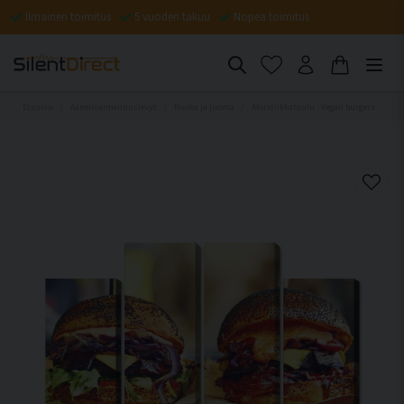
Ilmainen toimitus
5 vuoden takuu
Nopea toimitus
Etusivu
Äänenvaimennuslevyt
Ruoka ja juoma
Akustiikkataulu - Vegan burgers