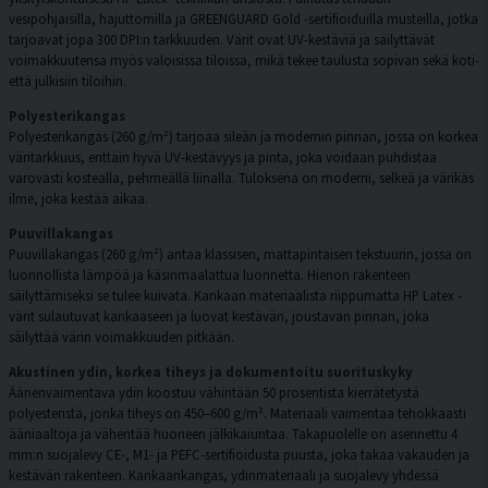
vesipohjaisilla, hajuttomilla ja GREENGUARD Gold -sertifioiduilla musteilla, jotka
tarjoavat jopa 300 DPI:n tarkkuuden. Värit ovat UV-kestäviä ja säilyttävät
voimakkuutensa myös valoisissa tiloissa, mikä tekee taulusta sopivan sekä koti-
että julkisiin tiloihin.
Polyesterikangas
Polyesterikangas (260 g/m²) tarjoaa sileän ja modernin pinnan, jossa on korkea
väritarkkuus, erittäin hyvä UV-kestävyys ja pinta, joka voidaan puhdistaa
varovasti kostealla, pehmeällä liinalla. Tuloksena on moderni, selkeä ja värikäs
ilme, joka kestää aikaa.
Puuvillakangas
Puuvillakangas (260 g/m²) antaa klassisen, mattapintaisen tekstuurin, jossa on
luonnollista lämpöä ja käsinmaalattua luonnetta. Hienon rakenteen
säilyttämiseksi se tulee kuivata. Kankaan materiaalista riippumatta HP Latex -
värit sulautuvat kankaaseen ja luovat kestävän, joustavan pinnan, joka
säilyttää värin voimakkuuden pitkään.
Akustinen ydin, korkea tiheys ja dokumentoitu suorituskyky
Äänenvaimentava ydin koostuu vähintään 50 prosentista kierrätetystä
polyesteristä, jonka tiheys on 450–600 g/m². Materiaali vaimentaa tehokkaasti
ääniaaltoja ja vähentää huoneen jälkikaiuntaa. Takapuolelle on asennettu 4
mm:n suojalevy CE-, M1- ja PEFC-sertifioidusta puusta, joka takaa vakauden ja
kestävän rakenteen. Kankaankangas, ydinmateriaali ja suojalevy yhdessä