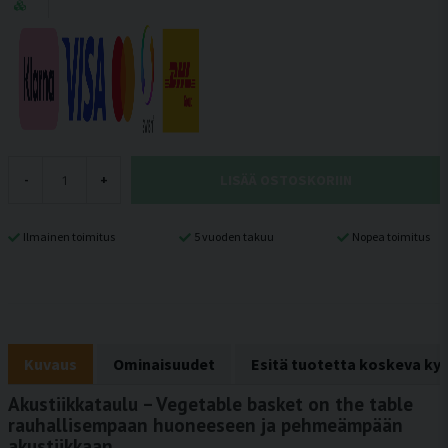
LISÄÄ OSTOSKORIIN
-
+
Ilmainen toimitus
5 vuoden takuu
Nopea toimitus
Kuvaus
Ominaisuudet
Esitä tuotetta koskeva ky
Akustiikkataulu – Vegetable basket on the table
rauhallisempaan huoneeseen ja pehmeämpään
akustiikkaan