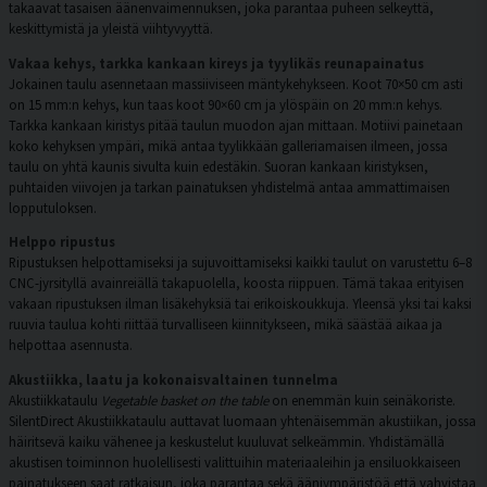
takaavat tasaisen äänenvaimennuksen, joka parantaa puheen selkeyttä,
keskittymistä ja yleistä viihtyvyyttä.
Vakaa kehys, tarkka kankaan kireys ja tyylikäs reunapainatus
Jokainen taulu asennetaan massiiviseen mäntykehykseen. Koot 70×50 cm asti
on 15 mm:n kehys, kun taas koot 90×60 cm ja ylöspäin on 20 mm:n kehys.
Tarkka kankaan kiristys pitää taulun muodon ajan mittaan. Motiivi painetaan
koko kehyksen ympäri, mikä antaa tyylikkään galleriamaisen ilmeen, jossa
taulu on yhtä kaunis sivulta kuin edestäkin. Suoran kankaan kiristyksen,
puhtaiden viivojen ja tarkan painatuksen yhdistelmä antaa ammattimaisen
lopputuloksen.
Helppo ripustus
Ripustuksen helpottamiseksi ja sujuvoittamiseksi kaikki taulut on varustettu 6–8
CNC-jyrsityllä avainreiällä takapuolella, koosta riippuen. Tämä takaa erityisen
vakaan ripustuksen ilman lisäkehyksiä tai erikoiskoukkuja. Yleensä yksi tai kaksi
ruuvia taulua kohti riittää turvalliseen kiinnitykseen, mikä säästää aikaa ja
helpottaa asennusta.
Akustiikka, laatu ja kokonaisvaltainen tunnelma
Akustiikkataulu
Vegetable basket on the table
on enemmän kuin seinäkoriste.
SilentDirect Akustiikkataulu auttavat luomaan yhtenäisemmän akustiikan, jossa
häiritsevä kaiku vähenee ja keskustelut kuuluvat selkeämmin. Yhdistämällä
akustisen toiminnon huolellisesti valittuihin materiaaleihin ja ensiluokkaiseen
painatukseen saat ratkaisun, joka parantaa sekä ääniympäristöä että vahvistaa