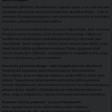
Valitsemalla SilentDirect Akustiikkataulun
Vegetable basket on the table
saat sekä
visuaalisen painopisteen että huomaamattoman akustiikkaratkaisun. Taulu on
valmistettu Ruotsissa mäntypuusta ja sen äänenvaimentava ydin on kierrätettyä
polyesteriä, joka pehmentää äänimaailmaa.
Taulu on erityisen hyödyllinen tiloissa, joissa on helposti kaiku, kuten avoimissa
tiloissa tai suurissa huoneissa, joissa on paljon kovia pintoja. Vaikutus on
havaittavissa rauhallisempana keskusteluympäristönä ja vähemmän ääni-
väsymyksenä. Tämän kategorian motiivit sopivat erityisen hyvin tiloihin, joissa
haluat luoda harkitun ja yhtenäisen tunnelman. Ruoka- ja juomamotiivit
sopivat erityisen hyvin keittiöihin, ruokailutiloihin tai sosiaalisiin tiloihin, joissa
haluat luoda kutsuvan ja elävän tunnelman.
Sisustusta parantava design – sekä visuaalisesti että akustisesti
Vähentämällä heijastuvan äänen määrää taulu luo harmonisemman
äänimaiseman, jossa on helpompi rentoutua, työskennellä tai viettää aikaa
yhdessä. Tasapainoinen äänenvaimennus pehmentää ääntä ja parantaa
huoneen akustiikkaa niin olohuoneessa ja toimistossa kuin makuuhuoneessa ja
julkisissa tiloissa. Samalla korkealaatuinen painotekniikka korostaa kuvan
valoa, värejä ja yksityiskohtia, mikä luo huoneeseen harmonisen tunnelman.
Premium-tulostus polyester- tai puuvillakankaalle
Kuvio
Vegetable basket on the table
toistetaan erittäin tarkasti ja
yksityiskohtaisesti HP Latex -tekniikan ansiosta. Painatus tehdään