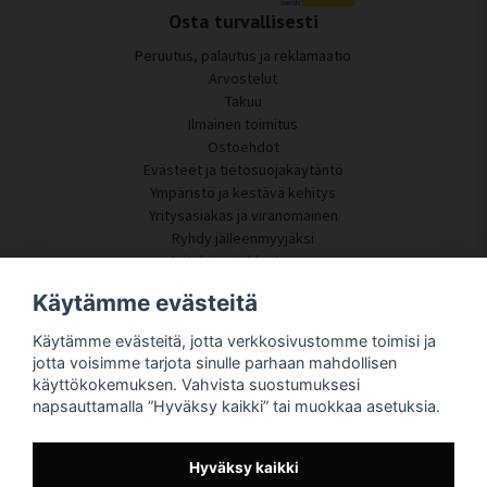
Osta turvallisesti
Peruutus, palautus ja reklamaatio
Arvostelut
Takuu
Ilmainen toimitus
Ostoehdot
Evästeet ja tietosuojakäytäntö
Ympäristö ja kestävä kehitys
Yritysasiakas ja viranomainen
Ryhdy jälleenmyyjäksi
Joitakin asiakkaitamme
Asiakaspalvelu
Käytämme evästeitä
Ota yhteyttä
Käytämme evästeitä, jotta verkkosivustomme toimisi ja
Akustiikkakonsultointi
jotta voisimme tarjota sinulle parhaan mahdollisen
Asennus
käyttökokemuksen. Vahvista suostumuksesi
Kysymyksiä ja vastauksia
napsauttamalla ”Hyväksy kaikki” tai muokkaa asetuksia.
Tietoportaali
Toimitusaika
Seuraa pakettiasi täältä
Hyväksy kaikki
Tietoja SilentDirectistä