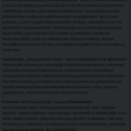
jossa on mäntykehys ja jonka sisäpuoli on täytetty kierrätetystä polyesteristä
valmistetulla ytimellä, joka vähentää jälkikaiuntaa. Taulu auttaa luomaan
pehmeämmän taustan ja miellyttävämmän ääniympäristön. Sijoita taulu
paikkaan, jossa on paljon kaikua tai korkea äänitaso, esimerkiksi avoin tila,
kotitoimisto tai sosiaalinen tila. Tämän kategorian motiivit sopivat erityisen
hyvin tiloihin, joissa haluat luoda harkitun ja yhtenäisen tunnelman.
Kaupunkimotiivit, joissa on arkkitehtuuria, katuja ja siluetteja, antavat
huoneelle urbaanimman ilmeen, jossa linjat ja perspektiivit tuovat energiaa ja
rakennetta.
Suunnittelu, joka parantaa tilaa – sekä visuaalisesti että akustisesti
Yhdistämällä absorboivia materiaaleja huolellisesti pingotettuun kankaaseen
taulu auttaa luomaan hallitumman ja miellyttävämmän tilaakustiikan.
Tasapainoinen absorptio pehmentää ääntä ja parantaa huoneen akustiikkaa
niin olohuoneessa ja toimistossa kuin makuuhuoneessa ja julkisissa tiloissa.
Samalla korkealaatuinen painotekniikka korostaa kuvan valoa, värejä ja
yksityiskohtia, mikä luo harmonisen tunnelman tilaan.
Premium-tuloste polyester- tai puuvillakankaalle
Kuva toistetaan erittäin tarkasti ja yksityiskohtaisesti HP Latex -tekniikan
ansiosta. Tulostus tapahtuu vesipohjaisilla, hajuttomilla ja GREENGUARD Gold -
sertifioiduilla musteilla, jotka tarjoavat jopa 300 DPI:n tarkkuuden. Värit ovat
UV-kestäviä ja säilyttävät voimakkuutensa myös valoisissa tiloissa, mikä tekee
taulusta sopivan sekä koti- että julkisiin tiloihin.