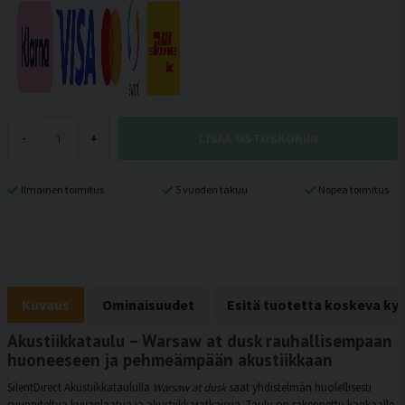
LISÄÄ OSTOSKORIIN
-
+
Ilmainen toimitus
5 vuoden takuu
Nopea toimitus
Kuvaus
Ominaisuudet
Esitä tuotetta koskeva ky
Akustiikkataulu – Warsaw at dusk rauhallisempaan
huoneeseen ja pehmeämpään akustiikkaan
SilentDirect Akustiikkataululla
Warsaw at dusk
saat yhdistelmän huolellisesti
suunniteltua kuvanlaatua ja akustiikkaratkaisua. Taulu on rakennettu kankaalle,