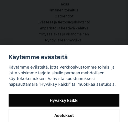
Takuu
Ilmainen toimitus
Ostoehdot
Evästeet ja tietosuojakäytäntö
Ympäristö ja kestävä kehitys
Yritysasiakas ja viranomainen
Ryhdy jälleenmyyjäksi
Joitakin asiakkaitamme
Asiakaspalvelu
Käytämme evästeitä
Ota yhteyttä
Käytämme evästeitä, jotta verkkosivustomme toimisi ja
Akustiikkakonsultointi
jotta voisimme tarjota sinulle parhaan mahdollisen
Asennus
käyttökokemuksen. Vahvista suostumuksesi
Kysymyksiä ja vastauksia
napsauttamalla ”Hyväksy kaikki” tai muokkaa asetuksia.
Tietoportaali
Toimitusaika
Seuraa pakettiasi täältä
Hyväksy kaikki
Tietoja SilentDirectistä
Asetukset