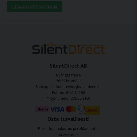
LISÄÄ OSTOSKORIIN
SilentDirect AB
Nyängsgatan 6
295 39 Bromölla
Sähköposti: kundservice@silentdirect.se
Puhelin: 0456-100 00
Yritysnumero: 559330-3166
Osta turvallisesti
Peruutus, palautus ja reklamaatio
Arvostelut