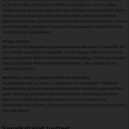
on 15 mm:n kehys, kun taas koot 90×60 cm ja ylöspäin on 20 mm:n kehys.
Tarkka kankaan kireys varmistaa, että taulu säilyttää muotonsa pitkään. Motiivi
Warsaw at dusk
on painettu koko kehyksen ympäri, mikä antaa tyylikkään
galleriamaisen ilmeen, jossa taulu on yhtä kaunis sivulta kuin edestäkin. Suoran
kankaan kireyden, puhtaiden viivojen ja tarkan painatuksen yhdistelmä antaa
ammattimaisen lopputuloksen.
Helppo ripustus
Ripustuksen helpottamiseksi ja sujuvoittamiseksi kaikki taulut on varustettu 6–8
CNC-jyrsityllä avainreiällä takapuolella, koosta riippuen. Tämä takaa erityisen
vakaan ripustuksen ilman lisäkehyksiä tai erikoiskoukkuja. Yleensä yksi tai kaksi
ruuvia taulua kohti riittää turvalliseen kiinnitykseen, mikä säästää aikaa ja
helpottaa asennusta.
Akustiikka, laatu ja kokonaisvaltainen tunnelma
Akustiikkataulu
Warsaw at dusk
on enemmän kuin seinäkoriste. SilentDirect
Akustiikkataulu auttavat luomaan yhtenäisemmän akustiikan, jossa häiritsevä
kaiku vähenee ja keskustelut kuuluvat selkeämmin. Yhdistämällä akustisen
toiminnon huolellisesti valittuihin materiaaleihin ja ensiluokkaiseen
painatukseen saat ratkaisun, joka parantaa sekä ääniympäristöä että vahvistaa
tilan vaikutelmaa.
Samankaltaiset tuotteet