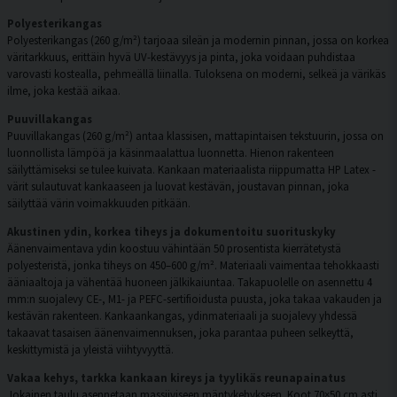
Polyesterikangas
Polyesterikangas (260 g/m²) tarjoaa sileän ja modernin pinnan, jossa on korkea
väritarkkuus, erittäin hyvä UV-kestävyys ja pinta, joka voidaan puhdistaa
varovasti kostealla, pehmeällä liinalla. Tuloksena on moderni, selkeä ja värikäs
ilme, joka kestää aikaa.
Puuvillakangas
Puuvillakangas (260 g/m²) antaa klassisen, mattapintaisen tekstuurin, jossa on
luonnollista lämpöä ja käsinmaalattua luonnetta. Hienon rakenteen
säilyttämiseksi se tulee kuivata. Kankaan materiaalista riippumatta HP Latex -
värit sulautuvat kankaaseen ja luovat kestävän, joustavan pinnan, joka
säilyttää värin voimakkuuden pitkään.
Akustinen ydin, korkea tiheys ja dokumentoitu suorituskyky
Äänenvaimentava ydin koostuu vähintään 50 prosentista kierrätetystä
polyesteristä, jonka tiheys on 450–600 g/m². Materiaali vaimentaa tehokkaasti
ääniaaltoja ja vähentää huoneen jälkikaiuntaa. Takapuolelle on asennettu 4
mm:n suojalevy CE-, M1- ja PEFC-sertifioidusta puusta, joka takaa vakauden ja
kestävän rakenteen. Kankaankangas, ydinmateriaali ja suojalevy yhdessä
takaavat tasaisen äänenvaimennuksen, joka parantaa puheen selkeyttä,
keskittymistä ja yleistä viihtyvyyttä.
Vakaa kehys, tarkka kankaan kireys ja tyylikäs reunapainatus
Jokainen taulu asennetaan massiiviseen mäntykehykseen. Koot 70×50 cm asti