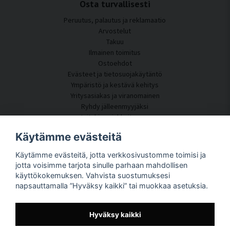
Osta turvallisesti
Peruutus, palautus ja reklamaatio
Arvostelut
Takuu
Ilmainen toimitus
Ostoehdot
Evästeet ja tietosuojakäytäntö
Ympäristö ja kestävä kehitys
Yritysasiakas ja viranomainen
Ryhdy jälleenmyyjäksi
Joitakin asiakkaitamme
Asiakaspalvelu
Käytämme evästeitä
Ota yhteyttä
Käytämme evästeitä, jotta verkkosivustomme toimisi ja
Akustiikkakonsultointi
jotta voisimme tarjota sinulle parhaan mahdollisen
Asennus
käyttökokemuksen. Vahvista suostumuksesi
Kysymyksiä ja vastauksia
napsauttamalla ”Hyväksy kaikki” tai muokkaa asetuksia.
Tietoportaali
Toimitusaika
Seuraa pakettiasi täältä
Hyväksy kaikki
Tietoja SilentDirectistä