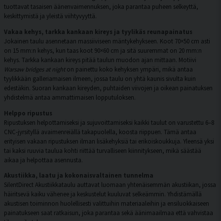
tuottavat tasaisen äänenvaimennuksen, joka parantaa puheen selkeyttä,
keskittymistä ja yleistä viihtyvyyttä.
Vakaa kehys, tarkka kankaan kireys ja tyylikäs reunapainatus
Jokainen taulu asennetaan massiiviseen mäntykehykseen. Koot 70×50 cm asti
on 15 mm:n kehys, kun taas koot 90×60 cm ja sitä suuremmat on 20 mm:n
kehys. Tarkka kankaan kireys pitää taulun muodon ajan mittaan. Motiivi
Warsaw bridges at night
on painettu koko kehyksen ympäri, mikä antaa
tyylikkään galleriamaisen ilmeen, jossa taulu on yhtä kaunis sivulta kuin
edestäkin. Suoran kankaan kireyden, puhtaiden viivojen ja oikean painatuksen
yhdistelmä antaa ammattimaisen lopputuloksen.
Helppo ripustus
Ripustuksen helpottamiseksi ja sujuvoittamiseksi kaikki taulut on varustettu 6–8
CNC-jyrsityllä avaimenreiällä takapuolella, koosta riippuen. Tämä antaa
erityisen vakaan ripustuksen ilman lisäkehyksiä tai erikoiskoukkuja. Yleensä yksi
tai kaksi ruuvia taulua kohti riittää turvalliseen kiinnitykseen, mikä säästää
aikaa ja helpottaa asennusta.
Akustiikka, laatu ja kokonaisvaltainen tunnelma
SilentDirect Akustiikkataulu auttavat luomaan yhtenäisemmän akustiikan, jossa
häiritsevä kaiku vähenee ja keskustelut kuuluvat selkeämmin. Yhdistämällä
akustisen toiminnon huolellisesti valittuihin materiaaleihin ja ensiluokkaiseen
painatukseen saat ratkaisun, joka parantaa sekä äänimaailmaa että vahvistaa