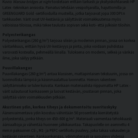
Kuvio
Warsaw bridges at night
toistetaan erittäin tarkasti ja yksityiskohtaisesti HP
Latex -tekniikan ansiosta. Painatus tehdään vesipohjaisilla, hajuttomilla ja
GREENGUARD Gold -sertifioiduilla musteilla, jotka tarjoavat jopa 300 DPI:n
tarkkuuden. Värit ovat UV-kestäviä ja säilyttävät voimakkuutensa myös
valoisissa tiloissa, mikä tekee taulusta sopivan sekä koti- että julkisiin tiloihin.
Polyesterikangas
Polyesterikangas (260 g/m²) tarjoaa sileän ja modernin pinnan, jossa on korkea
väritarkkuus, erittäin hyvä UV-kestävyys ja pinta, joka voidaan puhdistaa
varovasti kostealla, pehmeällä liinalla. Tuloksena on moderni, selkeä ja värikäs
ilme, joka säilyy pitkään.
Puuvillakangas
Puuvillakangas (260 g/m²) antaa klassisen, mattapintaisen tekstuurin, jossa on
luonnollista lämpöä ja käsinmaalattua luonnetta. Hienon rakenteen
säilyttämiseksi se tulee kuivata. Kankaan materiaalista riippumatta HP Latex -
värit sulautuvat kankaaseen ja luovat kestävän, joustavan pinnan, joka
säilyttää värin voimakkuuden pitkään.
Akustinen ydin, korkea tiheys ja dokumentoitu suorituskyky
Äänenvaimentava ydin koostuu vähintään 50 prosentista kierrätetystä
polyesteristä, jonka tiheys on 450–600 g/m². Materiaali vaimentaa tehokkaasti
ääniaaltoja ja vähentää huoneen jälkikaiuntaa. Takapuolelle on asennettu 4
mm:n paksuinen CE-, M1- ja PEFC-sertifioitu puulevy, joka takaa vakauden ja
kestävän rakenteen. Kankaankangas, ydinmateriaali ja suojalevy yhdessä