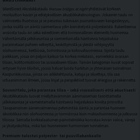
SilentDirect Akustiikkataulu
Warsaw bridges at night
yhdistävät korkean
resoluution kuvan ja edistyksellisen akustiikkateknologian. Jokainen taulu on
valmistettu Ruotsissa ja se perustuu tukevaan puurunkoiseen kangaslevyyn,
jonka sisällä on ääntä vaimentava ydin kierrätetystä polyesteristä. Rakenteensa
ansiosta taulu on sekä esteettinen että toiminnallinen elementti huoneessa.
Vähentämällä jälkikaiuntaa ja vaimentamalla häiritseviä heijastuksia
parannetaan puheen selkeyttä, keskittymistä ja yleistä viihtyisyyttä
olohuoneessa, keittiössä, toimistossa ja kokoushuoneessa. Sijoita taulu
paikkaan, jossa on paljon kaikua tai korkea melutaso, esimerkiksi avaraan
tilaan, kotitoimistoon tai sosiaaliseen tilaan. Tämän kategorian kuvat sopivat
erityisen hyvin tiloihin, joissa haluat luoda harkitun ja yhtenäisen tunnelman.
Kaupunkikuvissa, joissa on arkkitehtuuria, katuja ja siluetteja, tila saa
urbaanimman ilmeen, jossa linjat ja perspektiivit tuovat energiaa ja rakennetta.
Suunnittelu, joka parantaa tilaa – sekä visuaalisesti että akustisesti
Akustiikkataulu luovat miellyttävämmän äänimaiseman tasoittamalla
jälkikaiuntaa ja vaimentamalla häiritseviä heijastuksia kovilta pinnoilta.
Tasapainoinen äänenvaimennus pehmentää ääntä ja parantaa huoneen
akustiikkaa niin olohuoneessa ja toimistossa kuin makuuhuoneessa ja julkisissa
tiloissa. Samalla korkealaatuinen painotekniikka korostaa kuvan valoa, värejä
ja yksityiskohtia, mikä luo huoneeseen harmonisen tunnelman.
Premium-tulostus polyester- tai puuvillakankaalle