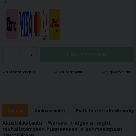
LISÄÄ OSTOSKORIIN
-
+
Ilmainen toimitus
5 vuoden takuu
Nopea toimitus
Kuvaus
Ominaisuudet
Esitä tuotetta koskeva ky
Akustiikkataulu – Warsaw bridges at night
rauhallisempaan huoneeseen ja pehmeämpään
akustiikkaan