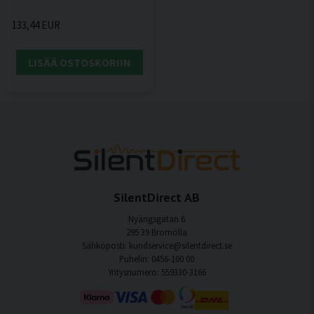
133,44 EUR
LISÄÄ OSTOSKORIIN
SilentDirect AB
Nyängsgatan 6
295 39 Bromölla
Sähköposti: kundservice@silentdirect.se
Puhelin: 0456-100 00
Yritysnumero: 559330-3166