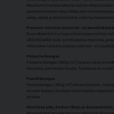
Akustisesti toimiva rakenne auttaa vähentämään
parantaa huoneen akustiikkaa niin olohuoneessa ja
valoa, värejä ja yksityiskohtia, mikä luo huonee
Premium-tulostus polyester- tai puuvillakanka
Kuvio
Waterfall in a tropical
toistetaan erittäin tar
GREENGUARD Gold -sertifioiduilla musteilla, jotka 
mikä tekee taulusta sopivan sekä koti- että julkisii
Polyesterikangas
Polyesterikangas (260 g/m²) tarjoaa sileän ja mode
kostealla, pehmeällä liinalla. Tuloksena on moderni
Puuvillakangas
Puuvillakangas (260 g/m²) antaa klassisen, matta
se tulee kuivata. Kankaan materiaalista riippumat
pitkään.
Akustinen ydin, korkea tiheys ja dokumentoitu
Äänenvaimentava ydin koostuu vähintään 50 prosent