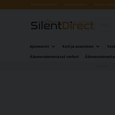
Ilmainen toimitus
5 vuoden takuu
Nopea toimit
Ajoneuvot
Koti ja asuminen
Teol
Äänenvaimentavat verhot
Äänenvaimentav
Etusivu
Ä