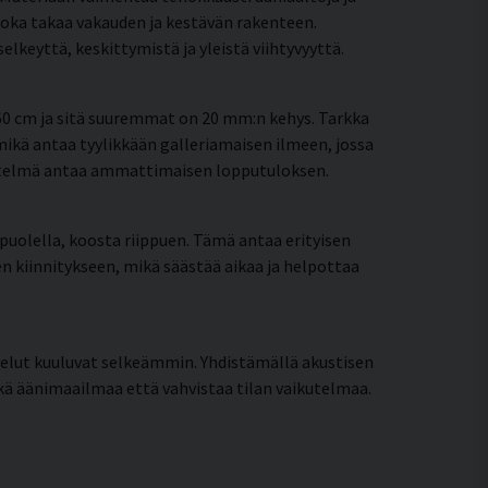
joka takaa vakauden ja kestävän rakenteen.
keyttä, keskittymistä ja yleistä viihtyvyyttä.
60 cm ja sitä suuremmat on 20 mm:n kehys. Tarkka
ikä antaa tyylikkään galleriamaisen ilmeen, jossa
hdistelmä antaa ammattimaisen lopputuloksen.
puolella, koosta riippuen. Tämä antaa erityisen
een kiinnitykseen, mikä säästää aikaa ja helpottaa
telut kuuluvat selkeämmin. Yhdistämällä akustisen
ekä äänimaailmaa että vahvistaa tilan vaikutelmaa.