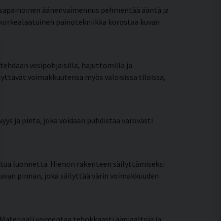
Tasapainoinen äänenvaimennus pehmentää ääntä ja
a korkealaatuinen painotekniikka korostaa kuvan
 tehdään vesipohjaisilla, hajuttomilla ja
ilyttävät voimakkuutensa myös valoisissa tiloissa,
yys ja pinta, joka voidaan puhdistaa varovasti
ttua luonnetta. Hienon rakenteen säilyttämiseksi
tavan pinnan, joka säilyttää värin voimakkuuden
Materiaali vaimentaa tehokkaasti ääniaaltoja ja