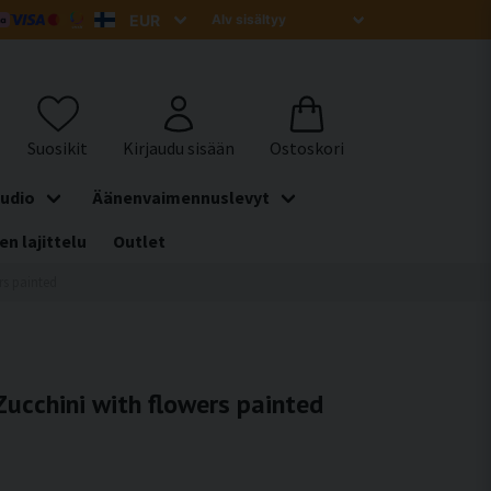
udio
Äänenvaimennuslevyt
en lajittelu
Outlet
rs painted
Zucchini with flowers painted