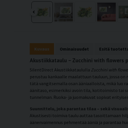
Kuvaus
Ominaisuudet
Esitä tuotet
Akustiikkataulu – Zucchini with flower
SilentDirect Akustiikkataululla
Zucchini with flowe
perustuu kankaalle maalattuun tauluun, jossa on 
tätä vangitsemalla osan ääniaalloista, mikä luo r
äänitaso, esimerkiksi avoin tila, kotitoimisto tai 
tunnelman. Ruoka- ja juomakuvat sopivat erityisen h
Suunnittelu, joka parantaa tilaa – sekä visuaali
Akustisesti toimiva taulu auttaa tasoittamaan hil
äänenvaimennus pehmentää ääniä ja parantaa huone