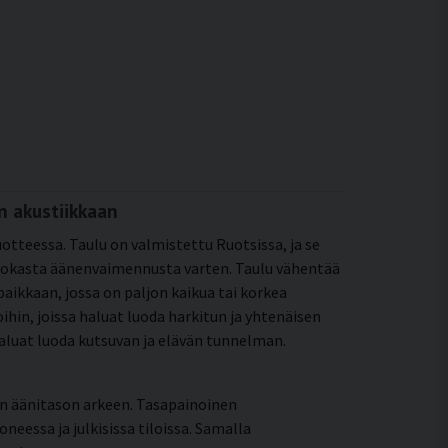
n akustiikkaan
otteessa. Taulu on valmistettu Ruotsissa, ja se
tehokasta äänenvaimennusta varten. Taulu vähentää
ikkaan, jossa on paljon kaikua tai korkea
oihin, joissa haluat luoda harkitun ja yhtenäisen
 haluat luoda kutsuvan ja elävän tunnelman.
än äänitason arkeen. Tasapainoinen
essa ja julkisissa tiloissa. Samalla