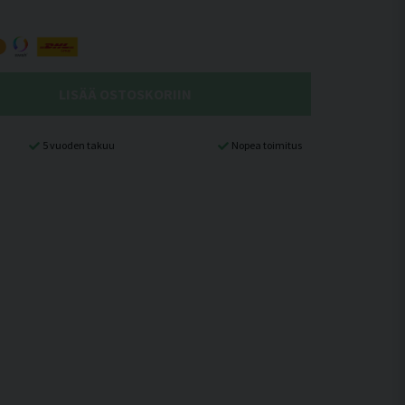
LISÄÄ OSTOSKORIIN
5 vuoden takuu
Nopea toimitus