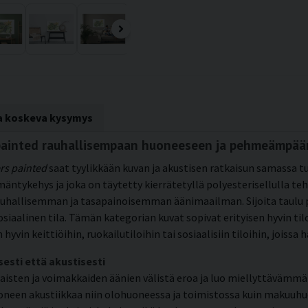
ta koskeva kysymys
s painted rauhallisempaan huoneeseen ja pehmeämpää
rs painted
saat tyylikkään kuvan ja akustisen ratkaisun samassa tu
mäntykehys ja joka on täytetty kierrätetyllä polyesterisellulla 
auhallisemman ja tasapainoisemman äänimaailman. Sijoita taulu pa
sosiaalinen tila. Tämän kategorian kuvat sopivat erityisen hyvin til
yvin keittiöihin, ruokailutiloihin tai sosiaalisiin tiloihin, joissa
sesti että akustisesti
jaisten ja voimakkaiden äänien välistä eroa ja luo miellyttävämm
en akustiikkaa niin olohuoneessa ja toimistossa kuin makuuhuone