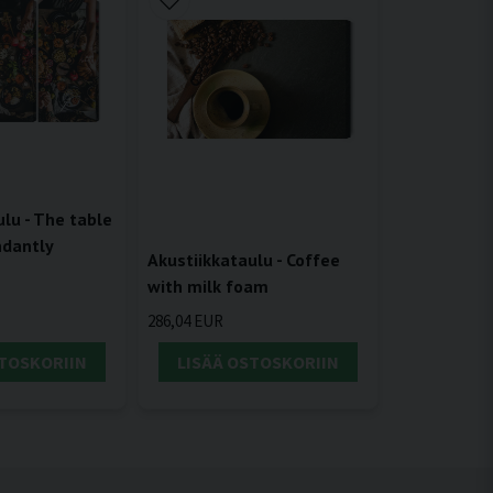
lu - The table
ndantly
Akustiikkataulu - Coffee
with milk foam
286,04 EUR
STOSKORIIN
LISÄÄ OSTOSKORIIN