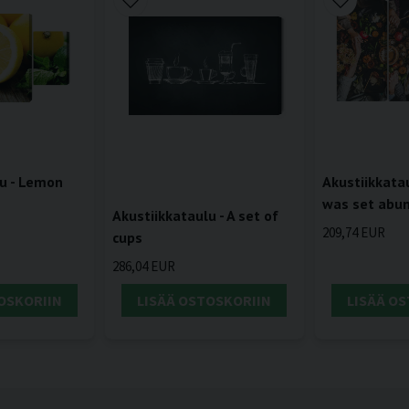
lu - Lemon
Akustiikkatau
was set abu
Akustiikkataulu - A set of
209,74 EUR
cups
286,04 EUR
OSKORIIN
LISÄÄ OSTOSKORIIN
LISÄÄ O