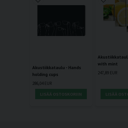
Akustiikkatau
with mint
Akustiikkataulu - Hands
247,89 EUR
holding cups
286,04 EUR
LISÄÄ OSTOSKORIIN
LISÄÄ OST