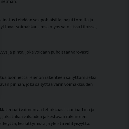
unnelman.
Painatus tehdään vesipohjaisilla, hajuttomilla ja
ilyttävät voimakkuutensa myös valoisissa tiloissa,
yys ja pinta, joka voidaan puhdistaa varovasti
ttua luonnetta. Hienon rakenteen säilyttämiseksi
tavan pinnan, joka säilyttää värin voimakkuuden
Materiaali vaimentaa tehokkaasti ääniaaltoja ja
, joka takaa vakauden ja kestävän rakenteen.
eyttä, keskittymistä ja yleistä viihtyisyyttä.