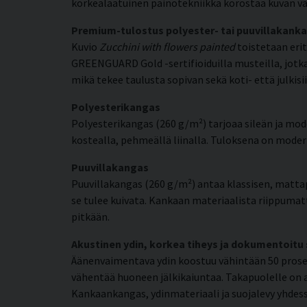
korkealaatuinen painotekniikka korostaa kuvan va
Premium-tulostus polyester- tai puuvillakanka
Kuvio
Zucchini with flowers painted
toistetaan erit
GREENGUARD Gold -sertifioiduilla musteilla, jotka 
mikä tekee taulusta sopivan sekä koti- että julkisii
Polyesterikangas
Polyesterikangas (260 g/m²) tarjoaa sileän ja mode
kostealla, pehmeällä liinalla. Tuloksena on moderni
Puuvillakangas
Puuvillakangas (260 g/m²) antaa klassisen, matta
se tulee kuivata. Kankaan materiaalista riippumat
pitkään.
Akustinen ydin, korkea tiheys ja dokumentoitu
Äänenvaimentava ydin koostuu vähintään 50 prosent
vähentää huoneen jälkikaiuntaa. Takapuolelle on a
Kankaankangas, ydinmateriaali ja suojalevy yhdess