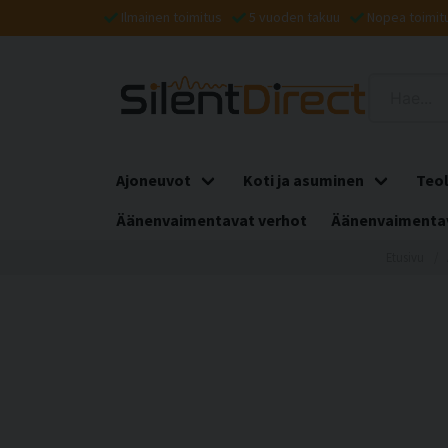
Ilmainen toimitus
5 vuoden takuu
Nopea toimit
Ajoneuvot
Koti ja asuminen
Teol
Äänenvaimentavat verhot
Äänenvaimentav
Etusivu