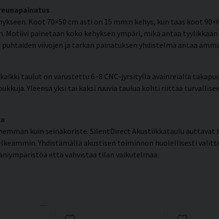
 reunapainatus
kseen. Koot 70×50 cm asti on 15 mm:n kehys, kun taas koot 90×6
. Motiivi painetaan koko kehyksen ympäri, mikä antaa tyylikkään 
en, puhtaiden viivojen ja tarkan painatuksen yhdistelmä antaa am
aikki taulut on varustettu 6–8 CNC-jyrsityllä avainreiällä takapuo
ukkuja. Yleensä yksi tai kaksi ruuvia taulua kohti riittää turvallis
ma
nemmän kuin seinäkoriste. SilentDirect Akustiikkataulu auttavat
selkeämmin. Yhdistämällä akustisen toiminnon huolellisesti valitt
äniympäristöä että vahvistaa tilan vaikutelmaa.