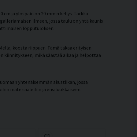
0 cm ja ylöspäin on 20 mm:n kehys. Tarkka
galleriamaisen ilmeen, jossa taulu on yhtä kaunis
mattimaisen lopputuloksen.
lella, koosta riippuen. Tämä takaa erityisen
een kiinnitykseen, mikä säästää aikaa ja helpottaa
 luomaan yhtenäisemmän akustiikan, jossa
uihin materiaaleihin ja ensiluokkaiseen