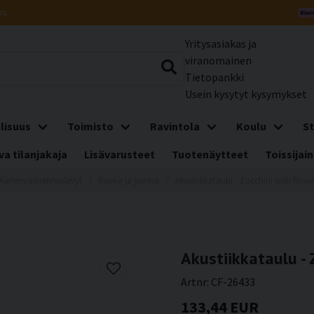
us
Yritysasiakas ja
viranomainen
Tietopankki
Usein kysytyt kysymykset
lisuus
Toimisto
Ravintola
Koulu
St
a tilanjakaja
Lisävarusteet
Tuotenäytteet
Toissijain
Äänenvaimennuslevyt
Ruoka ja juoma
Akustiikkataulu - Zucchini with flowe
Akustiikkataulu - 
Artnr:
CF-26433
133,44 EUR