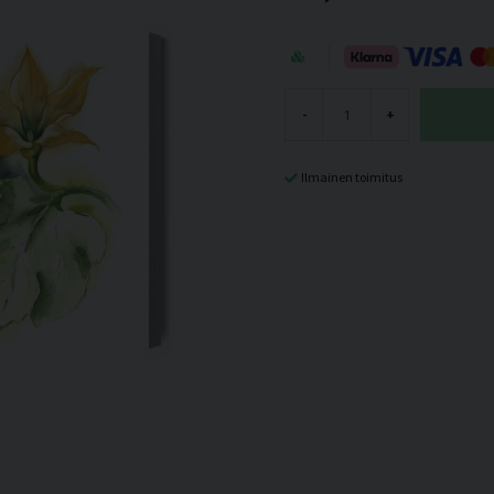
-
+
Ilmainen toimitus