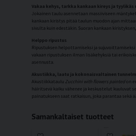
Vakaa kehys, tarkka kankaan kireys ja tyylikäs
Jokainen taulu asennetaan massiiviseen mäntykehy
kankaan kiristys pitää taulun muodon ajan mittaan
sivulta kuin edestäkin. Suoran kankaan kiristyks
Helppo ripustus
Ripustuksen helpottamiseksi ja sujuvoittamiseksi k
vakaan ripustuksen ilman lisäkehyksiä tai erikoisko
asennusta.
Akustiikka, laatu ja kokonaisvaltainen tunnel
Akustiikkataulu
Zucchini with flowers painted
on e
häiritsevä kaiku vähenee ja keskustelut kuuluvat 
painatukseen saat ratkaisun, joka parantaa sekä ä
Samankaltaiset tuotteet